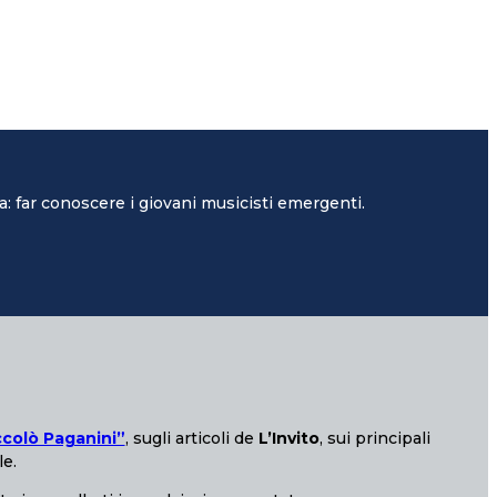
: far conoscere i giovani musicisti emergenti.
ccolò Paganini”
, sugli articoli de
L’Invito
, sui principali
le.