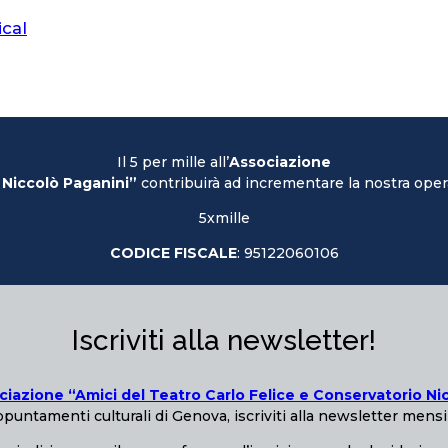
ical
Il 5 per mille all’
Associazione
 Niccolò Paganini”
contribuirà ad incrementare la nostra opera
5xmille
CODICE FISCALE
: 95122060106
Iscriviti alla newsletter!
ciazione “Amici del Teatro Carlo Felice e Conservatorio Ni
puntamenti culturali di Genova, iscriviti alla newsletter mensi