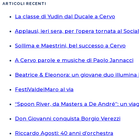
ARTICOLI RECENTI
La classe di Yudin dal Ducale a Cervo
Applausi, ieri sera, per l’opera tornata al Socia
Sollima e Maestrini, bel successo a Cervo
A Cervo parole e musiche di Paolo Jannacci
Beatrice & Eleonora: un giovane duo illumina 
FestiValdelMaro al via
“Spoon River, da Masters a De André”: un via
Don Giovanni conquista Borgio Verezzi
Riccardo Agosti: 40 anni d’orchestra