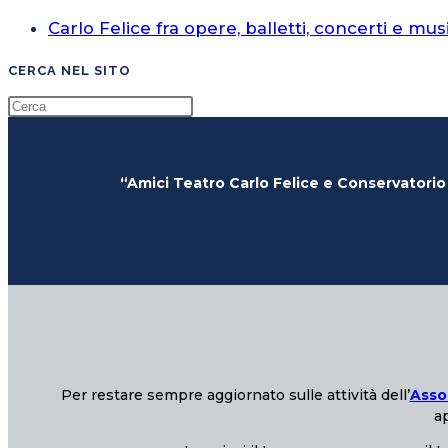
Carlo Felice fra opere, balletti, concerti e mus
CERCA NEL SITO
“Amici Teatro Carlo Felice e Conservatorio
Per restare sempre aggiornato sulle attività dell’
Asso
ap