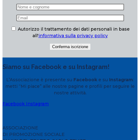
Autorizzo il trattamento dei dati personali in base
all'
informativa sulla privacy policy
Siamo su Facebook e su Instagram!
L’Associazione è presente su
Facebook
e su
Instagram
:
metti “Mi piace” alle nostre pagine e profili per seguire le
nostre attività.
Facebook
Instagram
ASSOCIAZIONE
DI PROMOZIONE SOCIALE