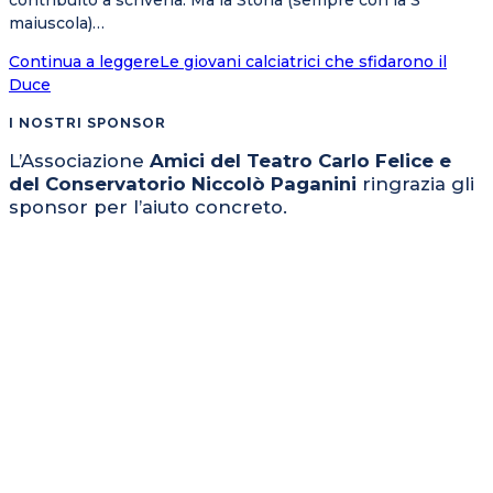
contribuito a scriverla. Ma la Storia (sempre con la S
maiuscola)…
Continua a leggere
Le giovani calciatrici che sfidarono il
Duce
I NOSTRI SPONSOR
L’Associazione
Amici del Teatro Carlo Felice e
del Conservatorio Niccolò Paganini
ringrazia gli
sponsor per l’aiuto concreto.