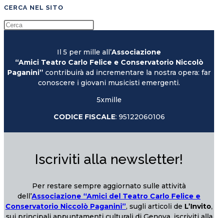
CERCA NEL SITO
Il 5 per mille all’
Associazione
“Amici Teatro Carlo Felice e Conservatorio Niccolò
Paganini”
contribuirà ad incrementare la nostra opera: far
conoscere i giovani musicisti emergenti.
5xmille
CODICE FISCALE
: 95122060106
Iscriviti alla newsletter!
Per restare sempre aggiornato sulle attività
dell’
Associazione “Amici del Teatro Carlo Felice e
Conservatorio Niccolò Paganini”
, sugli articoli de
L’Invito
,
sui principali appuntamenti culturali di Genova, iscriviti alla