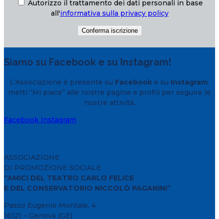
Autorizzo il trattamento dei dati personali in base
all'
informativa sulla privacy policy
Siamo su Facebook e su Instagram!
L’Associazione è presente su
Facebook
e su
Instagram
:
metti “Mi piace” alle nostre pagine e profili per seguire le
nostre attività.
Facebook
Instagram
ASSOCIAZIONE
DI PROMOZIONE SOCIALE
“AMICI DEL TEATRO CARLO FELICE
E DEL CONSERVATORIO NICCOLÒ PAGANINI”
Passo Eugenio Montale, 4
16121 – Genova (GE)