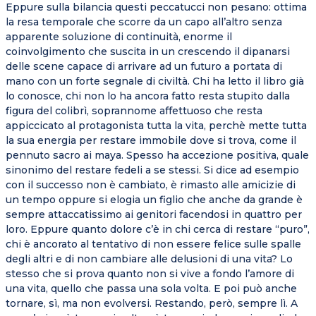
Eppure sulla bilancia questi peccatucci non pesano: ottima
la resa temporale che scorre da un capo all’altro senza
apparente soluzione di continuità, enorme il
coinvolgimento che suscita in un crescendo il dipanarsi
delle scene capace di arrivare ad un futuro a portata di
mano con un forte segnale di civiltà. Chi ha letto il libro già
lo conosce, chi non lo ha ancora fatto resta stupito dalla
figura del colibrì, soprannome affettuoso che resta
appiccicato al protagonista tutta la vita, perchè mette tutta
la sua energia per restare immobile dove si trova, come il
pennuto sacro ai maya. Spesso ha accezione positiva, quale
sinonimo del restare fedeli a se stessi. Si dice ad esempio
con il successo non è cambiato, è rimasto alle amicizie di
un tempo oppure si elogia un figlio che anche da grande è
sempre attaccatissimo ai genitori facendosi in quattro per
loro. Eppure quanto dolore c’è in chi cerca di restare “puro”,
chi è ancorato al tentativo di non essere felice sulle spalle
degli altri e di non cambiare alle delusioni di una vita? Lo
stesso che si prova quanto non si vive a fondo l’amore di
una vita, quello che passa una sola volta. E poi può anche
tornare, sì, ma non evolversi. Restando, però, sempre lì. A