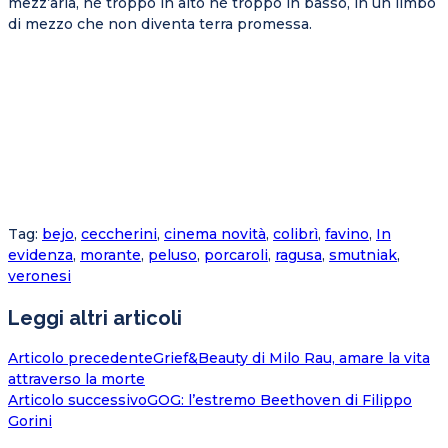
mezz’aria, nè troppo in alto nè troppo in basso, in un limbo
di mezzo che non diventa terra promessa.
Tag
:
bejo
,
ceccherini
,
cinema novità
,
colibrì
,
favino
,
In
evidenza
,
morante
,
peluso
,
porcaroli
,
ragusa
,
smutniak
,
veronesi
Leggi altri articoli
Articolo precedente
Grief&Beauty di Milo Rau, amare la vita
attraverso la morte
Articolo successivo
GOG: l’estremo Beethoven di Filippo
Gorini