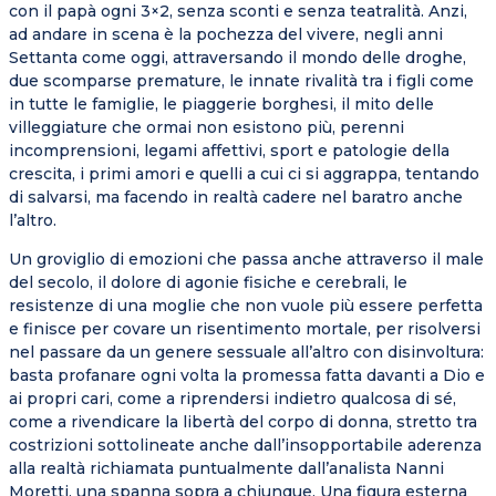
con il papà ogni 3×2, senza sconti e senza teatralità. Anzi,
ad andare in scena è la pochezza del vivere, negli anni
Settanta come oggi, attraversando il mondo delle droghe,
due scomparse premature, le innate rivalità tra i figli come
in tutte le famiglie, le piaggerie borghesi, il mito delle
villeggiature che ormai non esistono più, perenni
incomprensioni, legami affettivi, sport e patologie della
crescita, i primi amori e quelli a cui ci si aggrappa, tentando
di salvarsi, ma facendo in realtà cadere nel baratro anche
l’altro.
Un groviglio di emozioni che passa anche attraverso il male
del secolo, il dolore di agonie fisiche e cerebrali, le
resistenze di una moglie che non vuole più essere perfetta
e finisce per covare un risentimento mortale, per risolversi
nel passare da un genere sessuale all’altro con disinvoltura:
basta profanare ogni volta la promessa fatta davanti a Dio e
ai propri cari, come a riprendersi indietro qualcosa di sé,
come a rivendicare la libertà del corpo di donna, stretto tra
costrizioni sottolineate anche dall’insopportabile aderenza
alla realtà richiamata puntualmente dall’analista Nanni
Moretti, una spanna sopra a chiunque. Una figura esterna