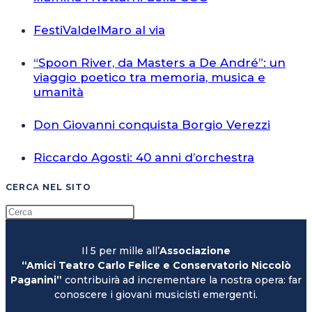
FestiValdelMaro al via
“Spoon River, da Masters a De André”: un
viaggio poetico tra memoria, musica e
umanità
Don Giovanni conquista Borgio Verezzi
Riccardo Agosti: 40 anni d’orchestra
CERCA NEL SITO
Il 5 per mille all’
Associazione
“Amici Teatro Carlo Felice e Conservatorio Niccolò
Paganini”
contribuirà ad incrementare la nostra opera: far
conoscere i giovani musicisti emergenti.