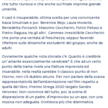
che tutto riunisce e che anche sul finale imprime grande
umanità.
Il cast è insuperabile, ottima scelta per una convincente
Kasia Smutniak e poi Berenice Bejo, Laura Morante,
Benedetta Porcaroli, Massimo Ceccherini, Fotiní Peluso e
Pietro Ragusa, tra gli altri. Cammeo irresistibile Ceccherini
che porta una ventata di freschezza, seppur facendo
riflettere sulle dinamiche escludenti del gruppo, anche da
adulti.
Ovviamente qualche nota stonata c’é. Quanto è credibile
un’ amante essenzialmente cerebrale? E che ad un certo
punto della trama rivela una frattura imprevista ed
insanabile: nella realtà sarebbe il classico punto di non
ritorno, non c’è dubbio alcuno. Per non parlare della scarsa
rappresentatività dell’ambientazione nel film rispetto a
quella del libro, Premio Strega 2020 targato Sandro
Veronesi. Non convince del tutto, poi, la scena di
disperazione di un padre, d’improvviso su un ape, con una
musica non adeguata. Grottesca più che drammatica.