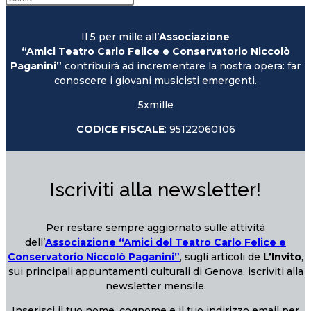
Il 5 per mille all’
Associazione
“Amici Teatro Carlo Felice e Conservatorio Niccolò
Paganini”
contribuirà ad incrementare la nostra opera: far
conoscere i giovani musicisti emergenti.
5xmille
CODICE FISCALE
: 95122060106
Iscriviti alla newsletter!
Per restare sempre aggiornato sulle attività
dell’
Associazione “Amici del Teatro Carlo Felice e
Conservatorio Niccolò Paganini”
, sugli articoli de
L’Invito
,
sui principali appuntamenti culturali di Genova, iscriviti alla
newsletter mensile.
Inserisci il tuo nome, cognome e il tuo indirizzo email per