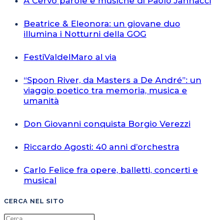
A Cervo parole e musiche di Paolo Jannacci
Beatrice & Eleonora: un giovane duo
illumina i Notturni della GOG
FestiValdelMaro al via
“Spoon River, da Masters a De André”: un
viaggio poetico tra memoria, musica e
umanità
Don Giovanni conquista Borgio Verezzi
Riccardo Agosti: 40 anni d’orchestra
Carlo Felice fra opere, balletti, concerti e
musical
CERCA NEL SITO