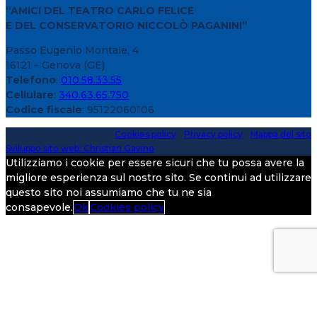
“AMICI DEL TEATRO CARLO FELICE
E DEL CONSERVATORIO NICCOLÒ PAGANINI”
Passo Eugenio Montale, 4
16121 – Genova (GE)
Telefono
:
010.58.33.55
Cellulare
:
340.63.65.750
Codice fiscale
: 95122060106
Copyright 2020 > 2026 -
Cookies policy
-
Privacy policy
-
Mappa del sito
Sviluppo sito web: Christian Gavino
Utilizziamo i cookie per essere sicuri che tu possa avere la
migliore esperienza sul nostro sito. Se continui ad utilizzare
questo sito noi assumiamo che tu ne sia
consapevole.
Ok
Cookies policy