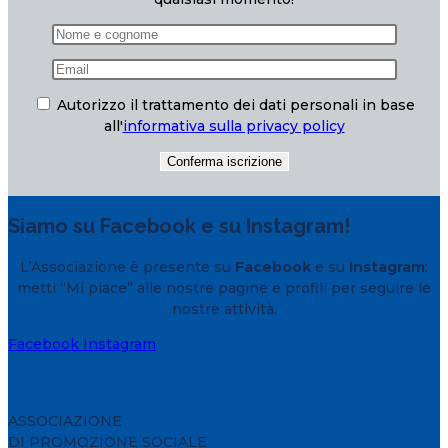
Autorizzo il trattamento dei dati personali in base
all'
informativa sulla privacy policy
Siamo su Facebook e su Instagram!
L’Associazione è presente su
Facebook
e su
Instagram
:
metti “Mi piace” alle nostre pagine e profili per seguire le
nostre attività.
Facebook
Instagram
ASSOCIAZIONE
DI PROMOZIONE SOCIALE