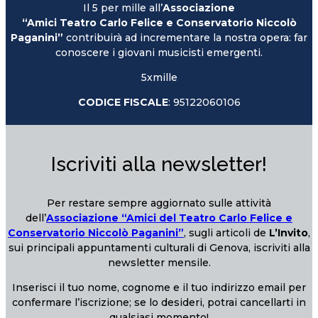
Il 5 per mille all’
Associazione
“Amici Teatro Carlo Felice e Conservatorio Niccolò
Paganini”
contribuirà ad incrementare la nostra opera: far
conoscere i giovani musicisti emergenti.
5xmille
CODICE FISCALE
: 95122060106
Iscriviti alla newsletter!
Per restare sempre aggiornato sulle attività
dell’
Associazione “Amici del Teatro Carlo Felice e
Conservatorio Niccolò Paganini”
, sugli articoli de
L’Invito
,
sui principali appuntamenti culturali di Genova, iscriviti alla
newsletter mensile.
Inserisci il tuo nome, cognome e il tuo indirizzo email per
confermare l’iscrizione; se lo desideri, potrai cancellarti in
qualsiasi momento!