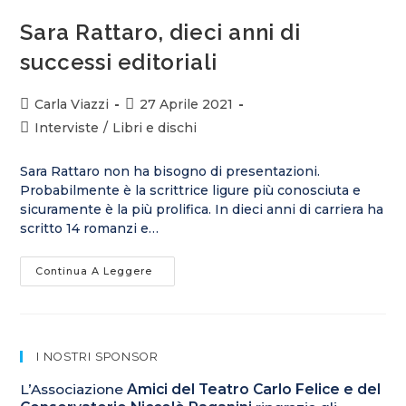
Sara Rattaro, dieci anni di
successi editoriali
Autore
Articolo
Carla Viazzi
27 Aprile 2021
dell'articolo:
pubblicato:
Categoria
Interviste
/
Libri e dischi
dell'articolo:
Sara Rattaro non ha bisogno di presentazioni.
Probabilmente è la scrittrice ligure più conosciuta e
sicuramente è la più prolifica. In dieci anni di carriera ha
scritto 14 romanzi e…
Sara
Continua A Leggere
Rattaro,
Dieci
Anni
Di
Successi
Editoriali
I NOSTRI SPONSOR
L’Associazione
Amici del Teatro Carlo Felice e del