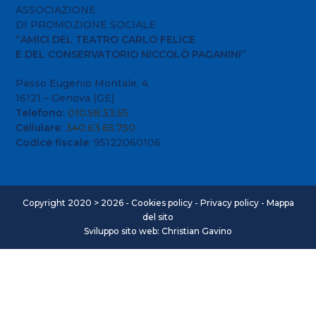
ASSOCIAZIONE
DI PROMOZIONE SOCIALE
“AMICI DEL TEATRO CARLO FELICE
E DEL CONSERVATORIO NICCOLÒ PAGANINI”
Passo Eugenio Montale, 4
16121 – Genova (GE)
Telefono
:
010.58.33.55
Cellulare
:
340.63.65.750
Codice fiscale
: 95122060106
Copyright 2020 > 2026 -
Cookies policy
-
Privacy policy
-
Mappa
del sito
Sviluppo sito web: Christian Gavino