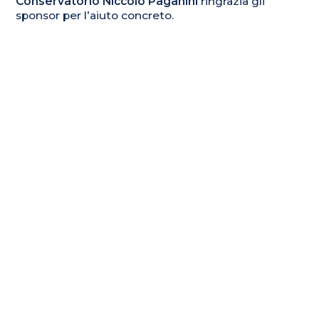
Conservatorio Niccolò Paganini
ringrazia gli
sponsor per l’aiuto concreto.