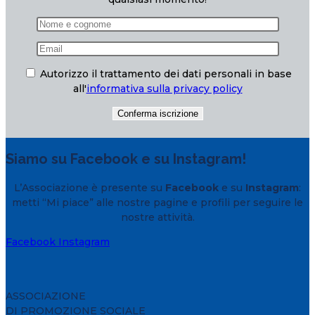
Autorizzo il trattamento dei dati personali in base
all'
informativa sulla privacy policy
Siamo su Facebook e su Instagram!
L’Associazione è presente su
Facebook
e su
Instagram
:
metti “Mi piace” alle nostre pagine e profili per seguire le
nostre attività.
Facebook
Instagram
ASSOCIAZIONE
DI PROMOZIONE SOCIALE