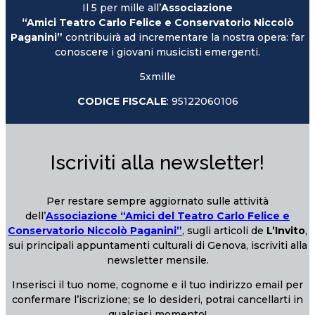
Il 5 per mille all’
Associazione
“Amici Teatro Carlo Felice e Conservatorio Niccolò
Paganini”
contribuirà ad incrementare la nostra opera: far
conoscere i giovani musicisti emergenti.
5xmille
CODICE FISCALE
: 95122060106
Iscriviti alla newsletter!
Per restare sempre aggiornato sulle attività
dell’
Associazione “Amici del Teatro Carlo Felice e
Conservatorio Niccolò Paganini”
, sugli articoli de
L’Invito
,
sui principali appuntamenti culturali di Genova, iscriviti alla
newsletter mensile.
Inserisci il tuo nome, cognome e il tuo indirizzo email per
confermare l’iscrizione; se lo desideri, potrai cancellarti in
qualsiasi momento!