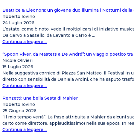
Beatrice & Eleonora: un giovane duo illumina i Notturni dell
Roberto Iovino
24 Luglio 2026
L’estate, come è noto, vede il moltiplicarsi di iniziative musica
Da Cervo a Sassello, da Levanto a Carro è ...
Continua a leggere ...
“Spoon River, da Masters a De André”: un viaggio poetico tr
Nicole Olivieri
15 Luglio 2026
Nella suggestiva cornice di Piazza San Matteo, il Festival In
diretto con sensibilità da Daniela Ardini, che ha saputo trasfo
Continua a leggere ...
Renzetti: una bella Sesta di Mahler
Roberto Iovino
25 Giugno 2026
“Il mio tempo verrà”. La frase attribuita a Mahler da alcuni s
certo come direttore, applauditissimo) nella sua epoca. In realt
Continua a leggere ...