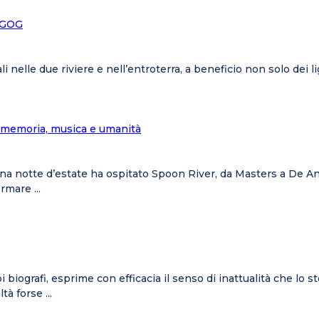
a GOG
li nelle due riviere e nell’entroterra, a beneficio non solo dei li
a memoria, musica e umanità
 una notte d’estate ha ospitato Spoon River, da Masters a De A
rmare ...
uoi biografi, esprime con efficacia il senso di inattualità che 
à forse ...