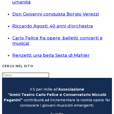
umanità
Don Giovanni conquista Borgio Verezzi
Riccardo Agosti: 40 anni d’orchestra
Carlo Felice fra opere, balletti, concerti e
musical
Renzetti: una bella Sesta di Mahler
CERCA NEL SITO
Il 5 per mille all’
Associazione
“Amici Teatro Carlo Felice e Conservatorio Niccolò
Paganini”
contribuirà ad incrementare la nostra opera: far
conoscere i giovani musicisti emergenti.