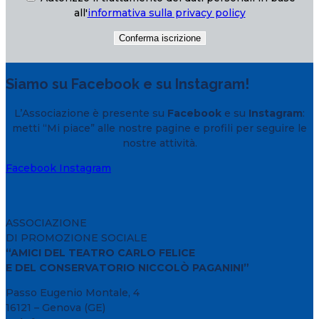
all'
informativa sulla privacy policy
Siamo su Facebook e su Instagram!
L’Associazione è presente su
Facebook
e su
Instagram
:
metti “Mi piace” alle nostre pagine e profili per seguire le
nostre attività.
Facebook
Instagram
ASSOCIAZIONE
DI PROMOZIONE SOCIALE
“AMICI DEL TEATRO CARLO FELICE
E DEL CONSERVATORIO NICCOLÒ PAGANINI”
Passo Eugenio Montale, 4
16121 – Genova (GE)