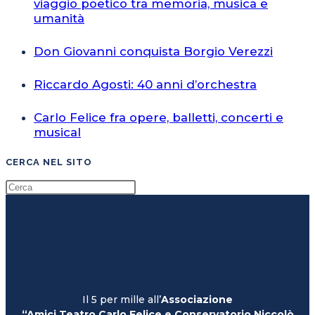
viaggio poetico tra memoria, musica e
umanità
Don Giovanni conquista Borgio Verezzi
Riccardo Agosti: 40 anni d’orchestra
Carlo Felice fra opere, balletti, concerti e
musical
CERCA NEL SITO
Il 5 per mille all’
Associazione
“Amici Teatro Carlo Felice e Conservatorio Niccolò