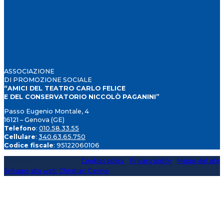
ASSOCIAZIONE
DI PROMOZIONE SOCIALE
“AMICI DEL TEATRO CARLO FELICE
E DEL CONSERVATORIO NICCOLÒ PAGANINI”
Passo Eugenio Montale, 4
16121 – Genova (GE)
Telefono
:
010.58.33.55
Cellulare
:
340.63.65.750
Codice fiscale
: 95122060106
Copyright 2020 > 2026 -
Cookies policy
-
Privacy policy
-
Mappa del sito
Sviluppo sito web: Christian Gavino