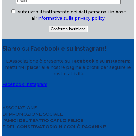
Autorizzo il trattamento dei dati personali in base
all'
informativa sulla privacy policy
Siamo su Facebook e su Instagram!
L’Associazione è presente su
Facebook
e su
Instagram
:
metti “Mi piace” alle nostre pagine e profili per seguire le
nostre attività.
Facebook
Instagram
ASSOCIAZIONE
DI PROMOZIONE SOCIALE
“AMICI DEL TEATRO CARLO FELICE
E DEL CONSERVATORIO NICCOLÒ PAGANINI”