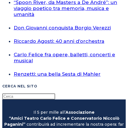
“Spoon River, da Masters a De André”: un
viaggio poetico tra memoria, musica e
umanità
Don Giovanni conquista Borgio Verezzi
Riccardo Agosti: 40 anni d’orchestra
Carlo Felice fra opere, balletti, concerti e
musical
Renzetti: una bella Sesta di Mahler
CERCA NEL SITO
Il 5 per mille all’
Associazione
“Amici Teatro Carlo Felice e Conservatorio Niccolò
Paganini”
contribuirà ad incrementare la nostra opera: far