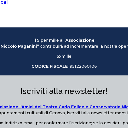
ical
Il 5 per mille all’
Associazione
 Niccolò Paganini”
contribuirà ad incrementare la nostra opera
5xmille
CODICE FISCALE
: 95122060106
Iscriviti alla newsletter!
ciazione “Amici del Teatro Carlo Felice e Conservatorio Ni
puntamenti culturali di Genova, iscriviti alla newsletter mensi
o indirizzo email per confermare l’iscrizione; se lo desideri, p