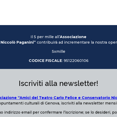
Il 5 per mille all’
Associazione
 Niccolò Paganini”
contribuirà ad incrementare la nostra opera
5xmille
CODICE FISCALE
: 95122060106
Iscriviti alla newsletter!
ciazione “Amici del Teatro Carlo Felice e Conservatorio Ni
puntamenti culturali di Genova, iscriviti alla newsletter mensi
o indirizzo email per confermare l’iscrizione; se lo desideri, p