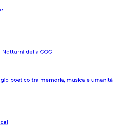
le
i Notturni della GOG
ggio poetico tra memoria, musica e umanità
ical