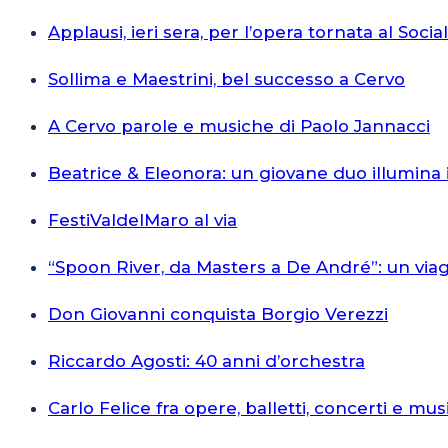
Applausi, ieri sera, per l’opera tornata al Socia
Sollima e Maestrini, bel successo a Cervo
A Cervo parole e musiche di Paolo Jannacci
Beatrice & Eleonora: un giovane duo illumina 
FestiValdelMaro al via
“Spoon River, da Masters a De André”: un via
Don Giovanni conquista Borgio Verezzi
Riccardo Agosti: 40 anni d’orchestra
Carlo Felice fra opere, balletti, concerti e mus