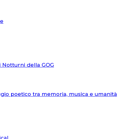
le
i Notturni della GOG
ggio poetico tra memoria, musica e umanità
ical