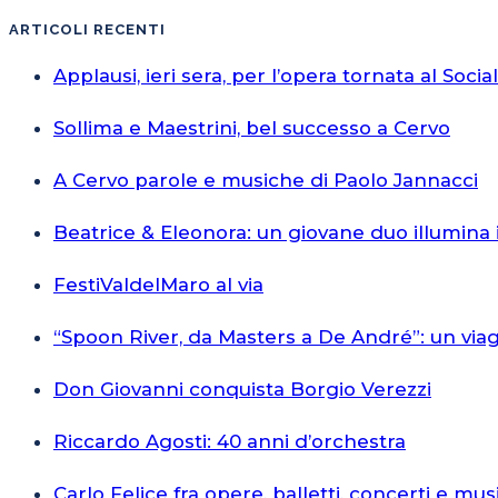
ARTICOLI RECENTI
Applausi, ieri sera, per l’opera tornata al Socia
Sollima e Maestrini, bel successo a Cervo
A Cervo parole e musiche di Paolo Jannacci
Beatrice & Eleonora: un giovane duo illumina 
FestiValdelMaro al via
“Spoon River, da Masters a De André”: un via
Don Giovanni conquista Borgio Verezzi
Riccardo Agosti: 40 anni d’orchestra
Carlo Felice fra opere, balletti, concerti e mus