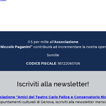
Il 5 per mille all’
Associazione
 Niccolò Paganini”
contribuirà ad incrementare la nostra opera
5xmille
CODICE FISCALE
: 95122060106
Iscriviti alla newsletter!
ciazione “Amici del Teatro Carlo Felice e Conservatorio Ni
puntamenti culturali di Genova, iscriviti alla newsletter mensi