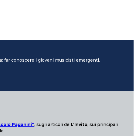
: far conoscere i giovani musicisti emergenti.
ccolò Paganini”
, sugli articoli de
L’Invito
, sui principali
le.