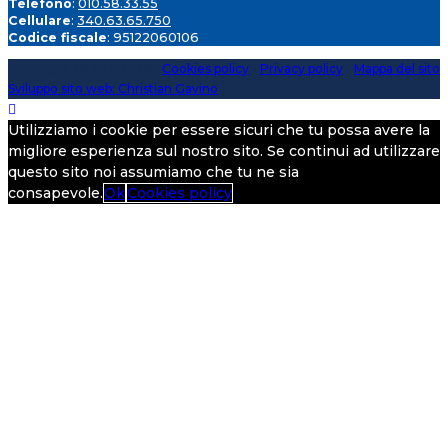
Telefono
:
010.58.33.55
Cellulare
:
340.63.65.750
Codice fiscale
: 95122060106
Copyright 2020 > 2026 -
Cookies policy
-
Privacy policy
-
Mappa del sito
Sviluppo sito web: Christian Gavino
Utilizziamo i cookie per essere sicuri che tu possa avere la
migliore esperienza sul nostro sito. Se continui ad utilizzare
questo sito noi assumiamo che tu ne sia
consapevole.
Ok
Cookies policy