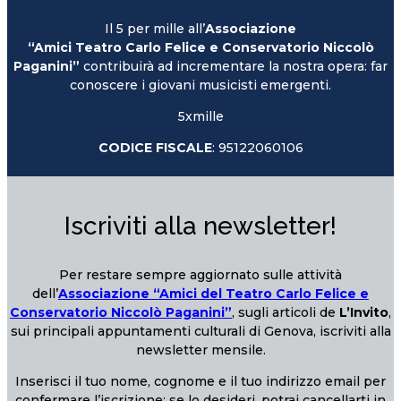
Il 5 per mille all’
Associazione
“Amici Teatro Carlo Felice e Conservatorio Niccolò
Paganini”
contribuirà ad incrementare la nostra opera: far
conoscere i giovani musicisti emergenti.
5xmille
CODICE FISCALE
: 95122060106
Iscriviti alla newsletter!
Per restare sempre aggiornato sulle attività
dell’
Associazione “Amici del Teatro Carlo Felice e
Conservatorio Niccolò Paganini”
, sugli articoli de
L’Invito
,
sui principali appuntamenti culturali di Genova, iscriviti alla
newsletter mensile.
Inserisci il tuo nome, cognome e il tuo indirizzo email per
confermare l’iscrizione; se lo desideri, potrai cancellarti in