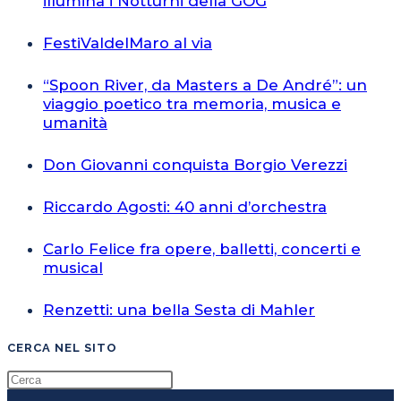
illumina i Notturni della GOG
FestiValdelMaro al via
“Spoon River, da Masters a De André”: un
viaggio poetico tra memoria, musica e
umanità
Don Giovanni conquista Borgio Verezzi
Riccardo Agosti: 40 anni d’orchestra
Carlo Felice fra opere, balletti, concerti e
musical
Renzetti: una bella Sesta di Mahler
CERCA NEL SITO