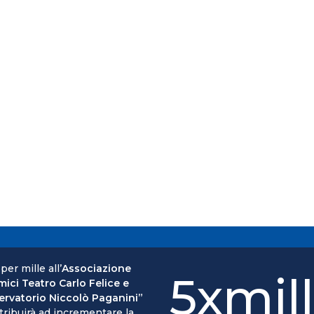
 per mille all’
Associazione
5xmil
mici Teatro Carlo Felice e
rvatorio Niccolò Paganini”
tribuirà ad incrementare la