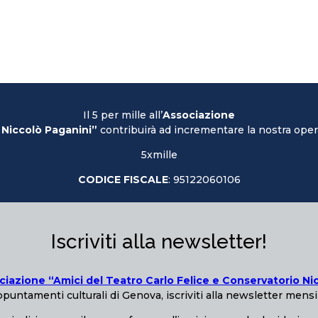
Il 5 per mille all’
Associazione
 Niccolò Paganini”
contribuirà ad incrementare la nostra opera
5xmille
CODICE FISCALE
: 95122060106
Iscriviti alla newsletter!
ciazione “Amici del Teatro Carlo Felice e Conservatorio Ni
puntamenti culturali di Genova, iscriviti alla newsletter mensi