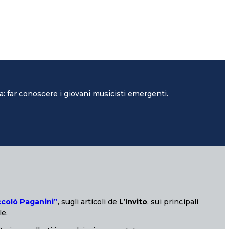
: far conoscere i giovani musicisti emergenti.
ccolò Paganini”
, sugli articoli de
L’Invito
, sui principali
le.