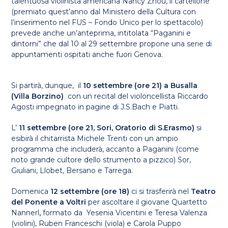
talentuosa violinista americana Nancy Zhou, il cartellone
(premiato quest’anno dal Ministero della Cultura con
l’inserimento nel FUS – Fondo Unico per lo spettacolo)
prevede anche un’anteprima, intitolata “Paganini e
dintorni” che dal 10 al 29 settembre propone una serie di
appuntamenti ospitati anche fuori Genova.
Si partirà, dunque, il
10 settembre (ore 21) a Busalla
(Villa Borzino)
con un recital del violoncellista Riccardo
Agosti impegnato in pagine di J.S.Bach e Piatti.
L’
11 settembre (ore 21, Sori, Oratorio di S.Erasmo)
si
esibirà il chitarrista Michele Trenti con un ampio
programma che includerà, accanto a Paganini (come
noto grande cultore dello strumento a pizzico)
Sor,
Giuliani, Llobet, Bersano e Tarrega.
Domenica
12 settembre (ore 18)
ci si trasferirà nel
Teatro
del Ponente a Voltri
per ascoltare il giovane Quartetto
Nannerl
,
formato da Yesenia Vicentini e Teresa Valenza
(violini), Ruben Franceschi (viola) e Carola Puppo