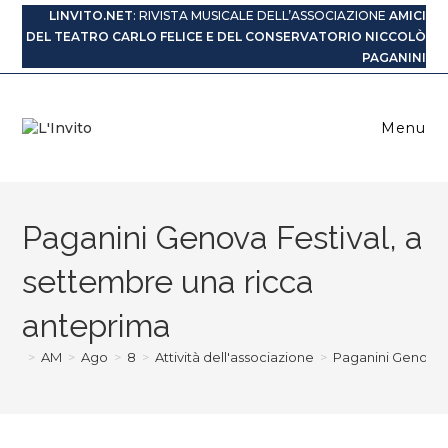
Salta
LINVITO.NET
: RIVISTA MUSICALE DELL’ASSOCIAZIONE
AMICI
al
DEL TEATRO CARLO FELICE E DEL CONSERVATORIO NICCOLÒ
contenuto
PAGANINI
Menu
Paganini Genova Festival, a
settembre una ricca
anteprima
>
AM
>
Ago
>
8
>
Attività dell'associazione
>
Paganini Genova F