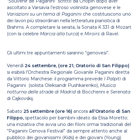
“Souvenir de Paganini” scritto da Chopin dopo aver
ascoltato a Varsavia l’estroso violinista genovese e le
Variazioni su un tema di Paganini
che costituiscono uno
dei lavori più straordinari nella letteratura pianistica di
Brahms. A completare la serata, la Sonata K 331 di Mozart
(con la celebre
Marcia alla turca
) e
Miroirs
di Ravel.
Gli ultimi tre appuntamenti saranno “genovesi”.
Venerdì
24 settembre, (ore 21, Oratorio di San Filippo)
si esibirà
l’Orchestra Regionale Giovanile Paganini diretta
da Vittorio Marchese: il programma prevede
I Palpiti
di
Paganini
(solista Oleksandr Pushkarenko),
Musica
notturna delle strade di Madrid
di Boccherini
e
Serenata
di Cajkovskij.
Sabato
25 settembre (ore 16)
ancora
all’Oratorio di San
Filippo,
spettacolo per bambini ideato da Elisa Moretto;
una iniziativa che avvia uno dei filoni ormai tradizionali del
“Paganini Genova Festival” da sempre attento anche al
pubblico dei giovanissimi (Kids) e dei giovani (Young).