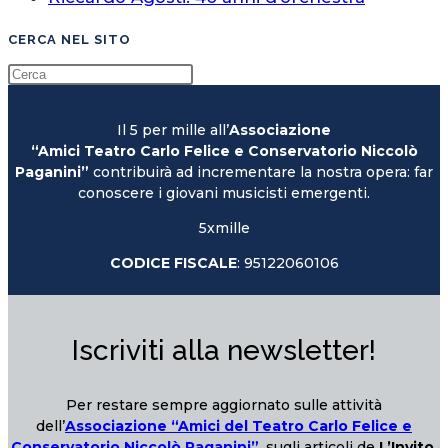
CERCA NEL SITO
Il 5 per mille all’
Associazione
“Amici Teatro Carlo Felice e Conservatorio Niccolò
Paganini”
contribuirà ad incrementare la nostra opera: far
conoscere i giovani musicisti emergenti.
5xmille
CODICE FISCALE
: 95122060106
Iscriviti alla newsletter!
Per restare sempre aggiornato sulle attività
dell’
Associazione “Amici del Teatro Carlo Felice e
Conservatorio Niccolò Paganini”
, sugli articoli de
L’Invito
,