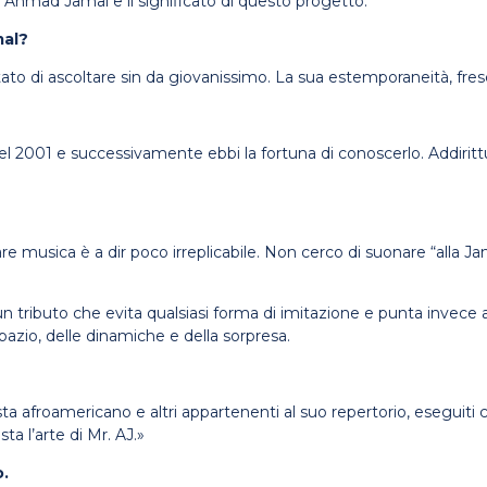
 Ahmad Jamal e il significato di questo progetto.
mal?
ato di ascoltare sin da giovanissimo. La sua estemporaneità, fre
nel 2001 e successivamente ebbi la fortuna di conoscerlo. Addiritt
e musica è a dir poco irreplicabile. Non cerco di suonare “alla Ja
 un tributo che evita qualsiasi forma di imitazione e punta invece a 
 spazio, delle dinamiche e della sorpresa.
a afroamericano e altri appartenenti al suo repertorio, eseguiti c
a l’arte di Mr. AJ.»
o.