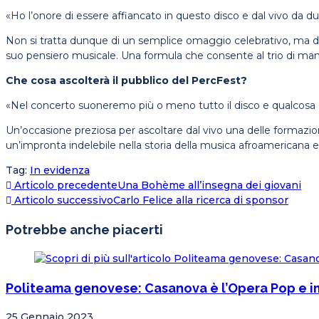
«Ho l’onore di essere affiancato in questo disco e dal vivo da due
Non si tratta dunque di un semplice omaggio celebrativo, ma di u
suo pensiero musicale. Una formula che consente al trio di mante
Che cosa ascolterà il pubblico del PercFest?
«Nel concerto suoneremo più o meno tutto il disco e qualcosa
Un’occasione preziosa per ascoltare dal vivo una delle formazio
un’impronta indelebile nella storia della musica afroamericana e
Tag
:
In evidenza
Articolo precedente
Una Bohème all’insegna dei giovani
Articolo successivo
Carlo Felice alla ricerca di sponsor
Potrebbe anche piacerti
Politeama genovese: Casanova è l’Opera Pop e i
25 Gennaio 2023