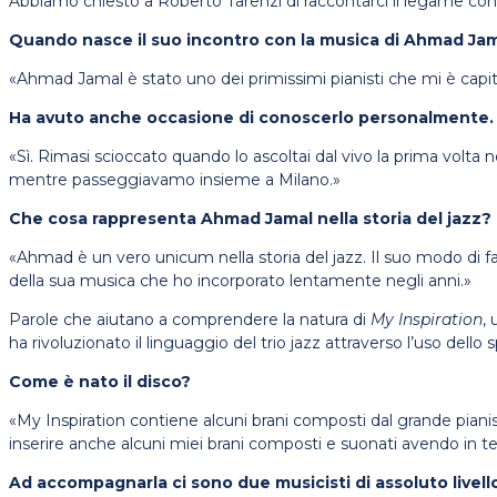
Abbiamo chiesto a Roberto Tarenzi di raccontarci il legame con
Quando nasce il suo incontro con la musica di Ahmad Ja
«Ahmad Jamal è stato uno dei primissimi pianisti che mi è capit
Ha avuto anche occasione di conoscerlo personalmente.
«Sì. Rimasi scioccato quando lo ascoltai dal vivo la prima volta 
mentre passeggiavamo insieme a Milano.»
Che cosa rappresenta Ahmad Jamal nella storia del jazz?
«Ahmad è un vero unicum nella storia del jazz. Il suo modo di far
della sua musica che ho incorporato lentamente negli anni.»
Parole che aiutano a comprendere la natura di
My Inspiration
,
ha rivoluzionato il linguaggio del trio jazz attraverso l’uso dello
Come è nato il disco?
«My Inspiration contiene alcuni brani composti dal grande pianist
inserire anche alcuni miei brani composti e suonati avendo in test
Ad accompagnarla ci sono due musicisti di assoluto livell