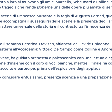
to a loro si muovono gli amici Marcello, Schaunard e Colline, m
 e tragedia che rende
Bohème
una delle opere più amate di se
e scene di Francesco Musante e la regia di Augusto Fornari, qu
che accompagna il susseguirsi delle scene e la presenza degli al
ttere universale della storia e il contrasto tra l’innocenza dei 
 il soprano Caterina Trevisan, affiancati da Davide Chiodonel r
 esterni all’Accademia: Vittorio De Campo come Colline e Andrea
vese, ha guidato orchestra e palcoscenico con una lettura elega
cene d’insieme con il coro di voci bianche, mentre il finale ha c
ccolto e partecipe, prima dell’esplosione degli applausi.
o coniugare entusiasmo, presenza scenica e una preparazione te