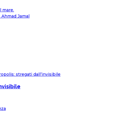
l mare.
ia Ahmad Jamal
nvisibile