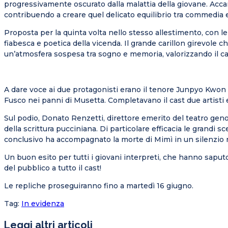
progressivamente oscurato dalla malattia della giovane. Accan
contribuendo a creare quel delicato equilibrio tra commedia
Proposta per la quinta volta nello stesso allestimento, con l
fiabesca e poetica della vicenda. Il grande carillon girevole 
un’atmosfera sospesa tra sogno e memoria, valorizzando il cara
A dare voce ai due protagonisti erano il tenore Junpyo Kwon e
Fusco nei panni di Musetta. Completavano il cast due artisti
Sul podio, Donato Renzetti, direttore emerito del teatro geno
della scrittura pucciniana. Di particolare efficacia le grandi s
conclusivo ha accompagnato la morte di Mimì in un silenzio ra
Un buon esito per tutti i giovani interpreti, che hanno saput
del pubblico a tutto il cast!
Le repliche proseguiranno fino a martedì 16 giugno.
Tag
:
In evidenza
Leggi altri articoli