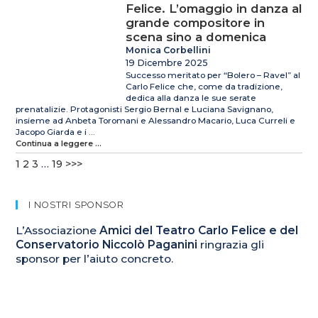
Felice. L’omaggio in danza al
grande compositore in
scena sino a domenica
Monica Corbellini
19 Dicembre 2025
Successo meritato per “Bolero – Ravel” al
Carlo Felice che, come da tradizione,
dedica alla danza le sue serate
prenatalizie. Protagonisti Sergio Bernal e Luciana Savignano,
insieme ad Anbeta Toromani e Alessandro Macario, Luca Curreli e
Jacopo Giarda e i ...
Continua a leggere ...
1
2
3
…
19
>>>
I NOSTRI SPONSOR
L’Associazione
Amici del Teatro Carlo Felice e del
Conservatorio Niccolò Paganini
ringrazia gli
sponsor per l’aiuto concreto.