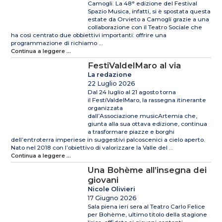
Camogli. La 48° edizione del Festival
Spazio Musica, infatti, si è spostata questa
estate da Orvieto a Camogli grazie a una
collaborazione con il Teatro Sociale che
ha così centrato due obbiettivi importanti: offrire una
programmazione di richiamo ...
Continua a leggere ...
FestiValdelMaro al via
La redazione
22 Luglio 2026
Dal 24 luglio al 21 agosto torna
il FestiValdelMaro, la rassegna itinerante
organizzata
dall’Associazione musicArtemia che,
giunta alla sua ottava edizione, continua
a trasformare piazze e borghi
dell’entroterra imperiese in suggestivi palcoscenici a cielo aperto.
Nato nel 2018 con l’obiettivo di valorizzare la Valle del ...
Continua a leggere ...
Una Bohème all’insegna dei
giovani
Nicole Olivieri
17 Giugno 2026
Sala piena ieri sera al Teatro Carlo Felice
per Bohème, ultimo titolo della stagione