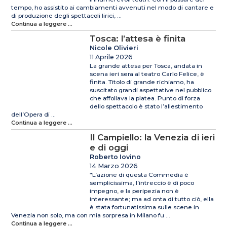
tempo, ho assistito ai cambiamenti avvenuti nel modo di cantare e
di produzione degli spettacoli lirici, ...
Continua a leggere ...
Tosca: l’attesa è finita
Nicole Olivieri
11 Aprile 2026
La grande attesa per Tosca, andata in
scena ieri sera al teatro Carlo Felice, è
finita. Titolo di grande richiamo, ha
suscitato grandi aspettative nel pubblico
che affollava la platea. Punto di forza
dello spettacolo è stato l’allestimento
dell’Opera di ...
Continua a leggere ...
Il Campiello: la Venezia di ieri
e di oggi
Roberto Iovino
14 Marzo 2026
“L’azione di questa Commedia è
semplicissima, l’intreccio è di poco
impegno, e la peripezia non è
interessante; ma ad onta di tutto ciò, ella
è stata fortunatissima sulle scene in
Venezia non solo, ma con mia sorpresa in Milano fu ...
Continua a leggere ...