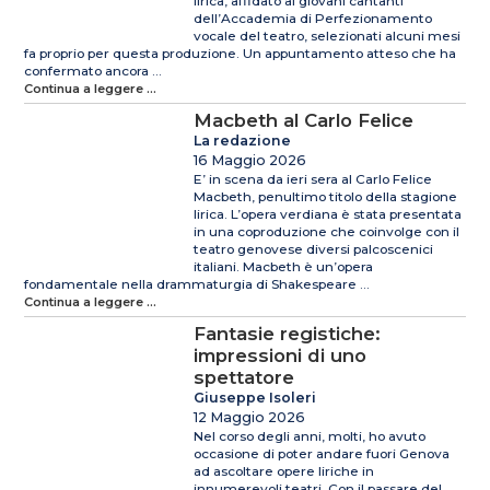
lirica, affidato ai giovani cantanti
dell’Accademia di Perfezionamento
vocale del teatro, selezionati alcuni mesi
fa proprio per questa produzione. Un appuntamento atteso che ha
confermato ancora ...
Continua a leggere ...
Macbeth al Carlo Felice
La redazione
16 Maggio 2026
E’ in scena da ieri sera al Carlo Felice
Macbeth, penultimo titolo della stagione
lirica. L’opera verdiana è stata presentata
in una coproduzione che coinvolge con il
teatro genovese diversi palcoscenici
italiani. Macbeth è un’opera
fondamentale nella drammaturgia di Shakespeare ...
Continua a leggere ...
Fantasie registiche:
impressioni di uno
spettatore
Giuseppe Isoleri
12 Maggio 2026
Nel corso degli anni, molti, ho avuto
occasione di poter andare fuori Genova
ad ascoltare opere liriche in
innumerevoli teatri. Con il passare del