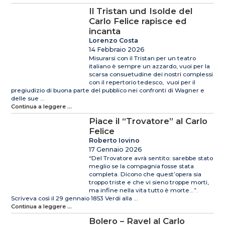
Il Tristan und Isolde del
Carlo Felice rapisce ed
incanta
Lorenzo Costa
14 Febbraio 2026
Misurarsi con il Tristan per un teatro
italiano è sempre un azzardo, vuoi per la
scarsa consuetudine dei nostri complessi
con il repertorio tedesco, vuoi per il
pregiudizio di buona parte del pubblico nei confronti di Wagner e
delle sue ...
Continua a leggere ...
Piace il “Trovatore” al Carlo
Felice
Roberto Iovino
17 Gennaio 2026
“Del Trovatore avrà sentito: sarebbe stato
meglio se la compagnia fosse stata
completa. Dicono che quest’opera sia
troppo triste e che vi sieno troppe morti,
ma infine nella vita tutto è morte…”.
Scriveva così il 29 gennaio 1853 Verdi alla ...
Continua a leggere ...
Bolero – Ravel al Carlo