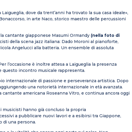
Laigueglia, dove da trent’anni ha trovato la sua casa ideale»,
 Bonaccorso, in arte
Naco, storico maestro delle percussioni
ti la cantante giapponese
Masumi
Ormandy
(nella foto di
isti della scena jazz italiana: Dado Moroni al pianoforte,
Nicola
Angelucci
alla batteria. Un ensemble di assoluta
Per l’occasione è inoltre attesa a Laigueglia la presenza
che questo incontro musicale rappresenta.
io internazionale di passione e perseveranza artistica. Dopo
raggiungendo una notorietà internazionale in età avanzata.
 la cantante americana
Roseanna
Vitro, e continua ancora oggi
ti musicisti hanno già concluso la propria
ssivi a pubblicare nuovi lavori e a esibirsi tra Giappone,
o di una persona.