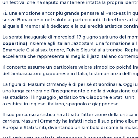
un festival che ha saputo mantenere intatta la propria iden
«È una emozione ancor più grande pensare al
PercFest
in qu
scrive Bonaccorso nel saluto ai partecipanti. Il direttore arti
al quale il
Memorial
è dedicato e la cui eredità artistica conti
La serata inaugurale di mercoledì 17 giugno sarà uno dei moment
copertina)
insieme agli Italian Jazz Stars, una formazione all
Emanuele
Cisi
al sax tenore, Fulvio
Sigurtà
alla tromba, Raph
eccellenza che rappresenta al meglio il jazz italiano contem
Il concerto assume un particolare valore simbolico poiché ina
dell’ambasciatore giapponese in Italia, testimonianza dell’im
La figura di
Masumi
Ormandy è di per sé straordinaria. Oggi
u
una lunga carriera nell’insegnamento e nella divulgazione cul
Ha studiato il linguaggio jazzistico tra Giappone e Stati Un
a esibirsi in inglese, italiano, spagnolo e giapponese.
Il suo percorso artistico ha attirato l’attenzione della criti
carriera.
Masumi
Ormandy ha infatti inciso il suo primo album
Europa e Stati Uniti, diventando un simbolo di come la musi