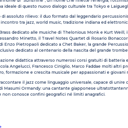
ome di “Sunshine”, un nome che riflette l’energia, l’ottimismo
ideale di questo nuovo dialogo culturale tra Tokyo e Laiguegl
i assoluto rilievo: il duo formato dal leggendario percussioni
 incontro tra jazz, world music, tradizione indiana ed elettro
Brass
dedicato alle musiche di
Thelonious
Monk
e Kurt Weill, 
lessandro
Minetto, il
Travel
Notes
Quartet
di Rosario Bonaccor
 di Enzo
Pietropaoli
dedicato a Chet Baker, la grande
Percussio
clusivo dedicato al centenario della nascita del grande trombe
zione didattica attraverso numerosi corsi gratuiti di batteria e
cola
Angelucci, Francesco
Ciniglio, Marco
Faddae molti altri 
tro, formazione e crescita musicale per appassionati e giovani m
raccontare il jazz come linguaggio universale, capace di unire 
di
Masumi
Ormandy: una cantante giapponese
ultratottanten
e non conosce confini geografici né limiti anagrafici.
°