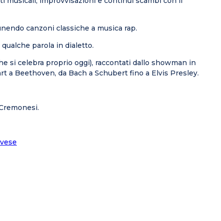
musicali, improvvisazioni e continui scambi con il
e unendo canzoni classiche a musica rap.
 qualche parola in dialetto.
che si celebra proprio oggi), raccontati dallo showman in
art a Beethoven, da Bach a Schubert fino a Elvis Presley.
o Cremonesi.
ovese