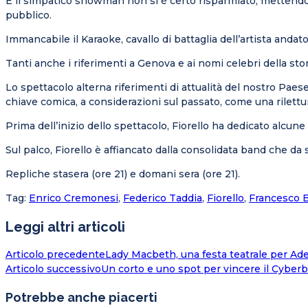
E il simpatico showman non si è certo risparmiato, mettendo
pubblico.
Immancabile il Karaoke, cavallo di battaglia dell’artista anda
Tanti anche i riferimenti a Genova e ai nomi celebri della stor
Lo spettacolo alterna riferimenti di attualità del nostro Paes
chiave comica, a considerazioni sul passato, come una rilettur
Prima dell’inizio dello spettacolo, Fiorello ha dedicato alcune 
Sul palco, Fiorello è affiancato dalla consolidata band che da
Repliche stasera (ore 21) e domani sera (ore 21).
Tag
:
Enrico Cremonesi
,
Federico Taddia
,
Fiorello
,
Francesco 
Leggi altri articoli
Articolo precedente
Lady Macbeth, una festa teatrale per Ade
Articolo successivo
Un corto e uno spot per vincere il Cyberb
Potrebbe anche piacerti