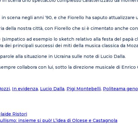
 in scena uno spettacolo complesso caratterizzato da momenti 
to in scena negli anni ‘90, e che Fiorello ha saputo attualizzar
ia della nostra città, con Fiorello che si è cimentato anche con
e (simpatico ad esempio lo sketch relativo alla festa del papà 
a dei principali successi dei miti della musica classica da Moz
parole alla situazione in Ucraina sulle note di Lucio Dalla.
 sempre collabora con lui, sotto la direzione musicale di Enric
Bozzi
,
In evidenza
,
Lucio Dalla
,
Pigi Montebelli
,
Politeama gen
laide Ristori
ullismo: insieme si può! L’idea di Olcese e Castagnola