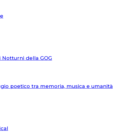
le
i Notturni della GOG
ggio poetico tra memoria, musica e umanità
ical