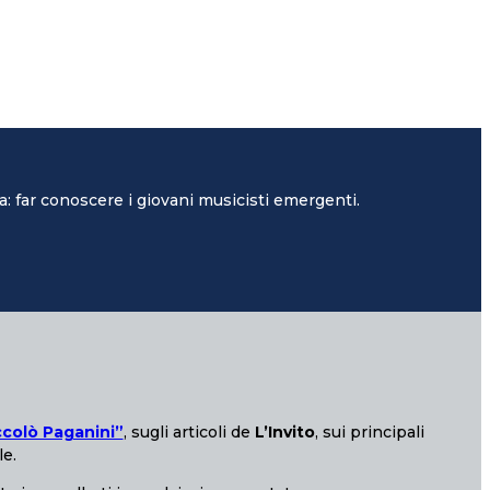
: far conoscere i giovani musicisti emergenti.
ccolò Paganini”
, sugli articoli de
L’Invito
, sui principali
le.