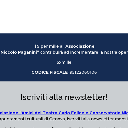
Il 5 per mille all’
Associazione
 Niccolò Paganini”
contribuirà ad incrementare la nostra opera
5xmille
CODICE FISCALE
: 95122060106
Iscriviti alla newsletter!
ciazione “Amici del Teatro Carlo Felice e Conservatorio Ni
puntamenti culturali di Genova, iscriviti alla newsletter mensi