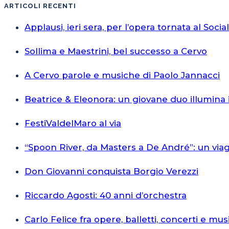
ARTICOLI RECENTI
Applausi, ieri sera, per l’opera tornata al Socia
Sollima e Maestrini, bel successo a Cervo
A Cervo parole e musiche di Paolo Jannacci
Beatrice & Eleonora: un giovane duo illumina 
FestiValdelMaro al via
“Spoon River, da Masters a De André”: un via
Don Giovanni conquista Borgio Verezzi
Riccardo Agosti: 40 anni d’orchestra
Carlo Felice fra opere, balletti, concerti e mus