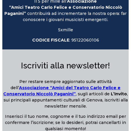
Il 5 per mille all’
Associazione
“Amici Teatro Carlo Felice e Conservatorio Niccolò
Paganini”
contribuirà ad incrementare la nostra opera: far
conoscere i giovani musicisti emergenti.
5xmille
CODICE FISCALE
: 95122060106
Iscriviti alla newsletter!
Per restare sempre aggiornato sulle attività
dell’
Associazione “Amici del Teatro Carlo Felice e
Conservatorio Niccolò Paganini”
, sugli articoli de
L’Invito
,
sui principali appuntamenti culturali di Genova, iscriviti alla
newsletter mensile.
Inserisci il tuo nome, cognome e il tuo indirizzo email per
confermare l’iscrizione; se lo desideri, potrai cancellarti in
qualsiasi momento!