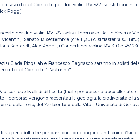
blico ascolterà il Concerto per due violini RV 522 (solisti Frances
lex Poggi).
Concerto per due violini RV 522 (solisti Tommaso Belli e Yesenia Vi
ia Vicentini). Sabato 13 settembre (ore 11,30) ci si trasferirà sul
Gloria Santarelli, Alex Poggi), i Concerti per violino RV 310 e RV 23
Spezia) Giada Rizqallah e Francesco Bagnasco saranno in solisti de
rpreterà il Concerto “L’autunno”.
ia, con due livelli di difficoltà (facile per persone poco allenate 
 il percorso vengono raccontati la geologia, la biodiversità e la 
ze della Terra, dell’Ambiente e della Vita – Università di Genova) 
ti sia per adulti che per bambini – propongono un training fisico e 