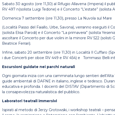
Sabato 30 agosto (ore 11,30) al Rifugio Allavena (Imperia) il pub
RV 497 n(solista Luigi Tedone) e il Concerto “L’estate” (solista A
Domenica 7 settembre (ore 11,30), presso La Nuvola sul Mare
(Località Passo del Faiallo, Urbe, Savona), verranno eseguiti il 
(solista Elisa Parodi) e il Concerto “La primavera” (solista Yesen
ascoltare il Concerto per due violini in la minore RV 522 (solisti 
Beatrice Ferrari).
Infine, sabato 20 settembre (ore 11,30) in Località Il Cuffaro (
i due Concerti per oboe RV 449 e RV 454) e Tommaso Belli inte
Escursioni guidate nei parchi naturali
Ogni giornata inizia con una camminata lungo sentieri dell’Alta V
guide ambientali di DAFNE in italiano, inglese e tedesco. Durante
educativa e profonda. I docenti del DISTAV (Dipartimento di Scien
la consapevolezza naturalistica del pubblico.
Laboratori teatrali immersivi
Ispirati al metodo di Jerzy Grotowski, i workshop teatrali – pensa