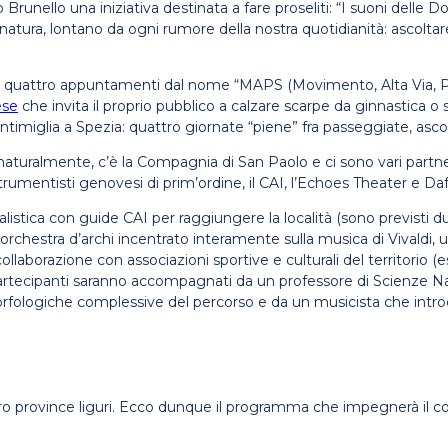
o Brunello una iniziativa destinata a fare proseliti: “I suoni delle
a natura, lontano da ogni rumore della nostra quotidianità: ascoltar
 di quattro appuntamenti dal nome “MAPS (Movimento, Alta Via, Perf
ese
che invita il proprio pubblico a calzare scarpe da ginnastica o
entimiglia a Spezia: quattro giornate “piene” fra passeggiate, ascolt
naturalmente, c’è la Compagnia di San Paolo e ci sono vari partne
mentisti genovesi di prim’ordine, il CAI, l’Echoes Theater e Daf
istica con guide CAI per raggiungere la località (sono previsti due
chestra d’archi incentrato interamente sulla musica di Vivaldi, un
llaborazione con associazioni sportive e culturali del territorio (e
i partecipanti saranno accompagnati da un professore di Scienze Na
morfologiche complessive del percorso e da un musicista che introd
attro province liguri. Ecco dunque il programma che impegnerà il co