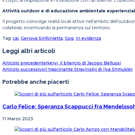
il corpo, la respirazione e l’interazione con l’ambiente. L’obiett
Attività outdoor e di educazione ambientale esperienzia
Il progetto coinvolge realtà locali attive nell’ambito dell’outdo
collaterali, incentivando la permanenza sul territorio.
Tag
:
cai
,
Genova Sinfonietta
,
Gog
,
In evidenza
Leggi altri articoli
Articolo precedente
Nervi, il bilancio di Jacopo Bellussi
Articolo successivo
Il trascinante Stravinskij di Ilya Shmukler
Potrebbe anche piacerti
Carlo Felice: Speranza Scappucci fra Mendelssoh
11 Marzo 2023