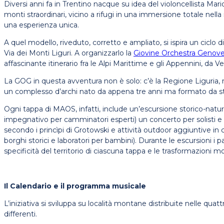
Diversi anni fa in Trentino nacque su idea del violoncellista Mari
monti straordinari, vicino a rifugi in una immersione totale nell
una esperienza unica.
A quel modello, riveduto, corretto e ampliato, si ispira un ciclo
Via dei Monti Liguri. A organizzarlo la
Giovine Orchestra Genov
affascinante itinerario fra le Alpi Marittime e gli Appennini, da V
La GOG in questa avventura non è solo: c’è la Regione Liguria, 
un complesso d’archi nato da appena tre anni ma formato da stru
Ogni tappa di MAOS, infatti, include un’escursione storico-natural
impegnativo per camminatori esperti) un concerto per solisti e or
secondo i princìpi di Grotowski e attività outdoor aggiuntive in co
borghi storici e laboratori per bambini). Durante le escursioni 
specificità del territorio di ciascuna tappa e le trasformazioni 
Il Calendario e il programma musicale
L’iniziativa si sviluppa su località montane distribuite nelle qu
differenti.