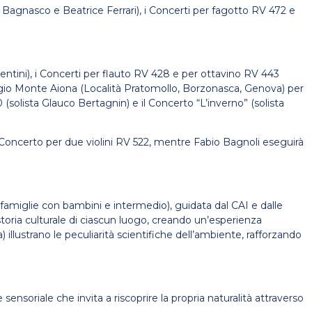
co Bagnasco e Beatrice Ferrari), i Concerti per fagotto RV 472 e
centini), i Concerti per flauto RV 428 e per ottavino RV 443
 Rifugio Monte Aiona (Località Pratomollo, Borzonasca, Genova) per
0 (solista Glauco Bertagnin) e il Concerto “L’inverno” (solista
l Concerto per due violini RV 522, mentre Fabio Bagnoli eseguirà
e famiglie con bambini e intermedio), guidata dal CAI e dalle
storia culturale di ciascun luogo, creando un’esperienza
illustrano le peculiarità scientifiche dell’ambiente, rafforzando
sensoriale che invita a riscoprire la propria naturalità attraverso