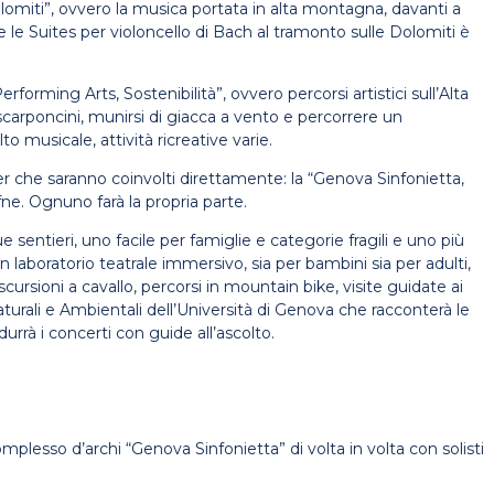
 Dolomiti”, ovvero la musica portata in alta montagna, davanti a
e le Suites per violoncello di Bach al tramonto sulle Dolomiti è
orming Arts, Sostenibilità”, ovvero percorsi artistici sull’Alta
 scarponcini, munirsi di giacca a vento e percorrere un
o musicale, attività ricreative varie.
r che saranno coinvolti direttamente: la “Genova Sinfonietta,
ne. Ognuno farà la propria parte.
 sentieri, uno facile per famiglie e categorie fragili e uno più
 laboratorio teatrale immersivo, sia per bambini sia per adulti,
scursioni a cavallo, percorsi in mountain bike, visite guidate ai
turali e Ambientali dell’Università di Genova che racconterà le
urrà i concerti con guide all’ascolto.
mplesso d’archi “Genova Sinfonietta” di volta in volta con solisti