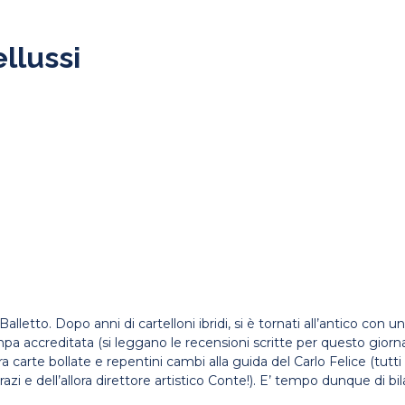
ellussi
 Balletto. Dopo anni di cartelloni ibridi, si è tornati all’antico c
 accreditata (si leggano le recensioni scritte per questo giornale
fra carte bollate e repentini cambi alla guida del Carlo Felice (tut
i e dell’allora direttore artistico Conte!). E’ tempo dunque di bilan