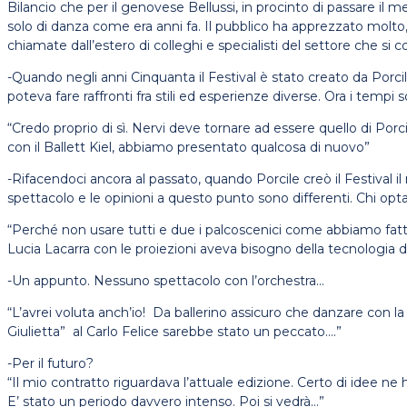
Bilancio che per il genovese Bellussi, in procinto di passare il
solo di danza come era anni fa. Il pubblico ha apprezzato molto,
chiamate dall’estero di colleghi e specialisti del settore che s
-Quando negli anni Cinquanta il Festival è stato creato da Porci
poteva fare raffronti fra stili ed esperienze diverse. Ora i tem
“Credo proprio di sì. Nervi deve tornare ad essere quello di Po
con il Ballett Kiel, abbiamo presentato qualcosa di nuovo”
-Rifacendoci ancora al passato, quando Porcile creò il Festival il
spettacolo e le opinioni a questo punto sono differenti. Chi opt
“Perché non usare tutti e due i palcoscenici come abbiamo fatto 
Lucia Lacarra con le proiezioni aveva bisogno della tecnologia d
-Un appunto. Nessuno spettacolo con l’orchestra…
“L’avrei voluta anch’io! Da ballerino assicuro che danzare con l
Giulietta” al Carlo Felice sarebbe stato un peccato….”
-Per il futuro?
“Il mio contratto riguardava l’attuale edizione. Certo di idee 
E’ stato un periodo davvero intenso. Poi si vedrà…”