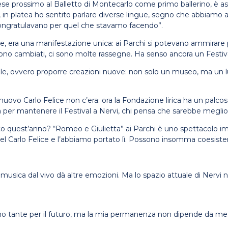
 mese prossimo al Balletto di Montecarlo come primo ballerino, è 
 in platea ho sentito parlare diverse lingue, segno che abbiamo a
i congratulavano per quel che stavamo facendo”.
le, era una manifestazione unica: ai Parchi si potevano ammirare p
pi sono cambiati, ci sono molte rassegne. Ha senso ancora un Festi
rcile, ovvero proporre creazioni nuove: non solo un museo, ma un
 nuovo Carlo Felice non c’era: ora la Fondazione lirica ha un palcos
a per mantenere il Festival a Nervi, chi pensa che sarebbe meglio 
quest’anno? “Romeo e Giulietta” ai Parchi è uno spettacolo imperd
el Carlo Felice e l’abbiamo portato lì. Possono insomma coesister
a musica dal vivo dà altre emozioni. Ma lo spazio attuale di Nervi 
ne ho tante per il futuro, ma la mia permanenza non dipende da m