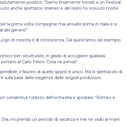
assolutamente positivo: “Siamo finalmente tornati a un Festival
vuto anche spettatori stranieri e del resto ho ricevuto molte
er la prima volta compagnie mai arrivate prima in Italia e si
val del genere?
 luogo di crescita e di conoscenza. Già quest’anno, ad esempio
cenico ben strutturato, in grado di accogliere qualsiasi
portarlo al Carlo Felice. Cosa ne pensa?
ibile, il fascino di quello spazio è unico. Ma lo spettacolo di
e sulla base delle esigenze delle singole produzioni.
non consentiva l’utilizzo dell’orchestra e spostare ”Romeo e
e. Ora, mi prendo un periodo di vacanza e me ne vado al mare.