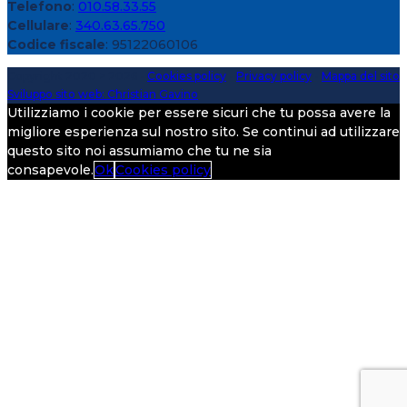
Telefono
:
010.58.33.55
Cellulare
:
340.63.65.750
Codice fiscale
: 95122060106
Copyright 2020 > 2026 -
Cookies policy
-
Privacy policy
-
Mappa del sito
Sviluppo sito web: Christian Gavino
Utilizziamo i cookie per essere sicuri che tu possa avere la
migliore esperienza sul nostro sito. Se continui ad utilizzare
questo sito noi assumiamo che tu ne sia
consapevole.
Ok
Cookies policy