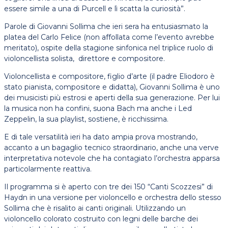
essere simile a una di Purcell e lì scatta la curiosità”.
Parole di Giovanni Sollima che ieri sera ha entusiasmato la
platea del Carlo Felice (non affollata come l’evento avrebbe
meritato), ospite della stagione sinfonica nel triplice ruolo di
violoncellista solista, direttore e compositore.
Violoncellista e compositore, figlio d’arte (il padre Eliodoro è
stato pianista, compositore e didatta), Giovanni Sollima è uno
dei musicisti più estrosi e aperti della sua generazione. Per lui
la musica non ha confini, suona Bach ma anche i Led
Zeppelin, la sua playlist, sostiene, è ricchissima.
E di tale versatilità ieri ha dato ampia prova mostrando,
accanto a un bagaglio tecnico straordinario, anche una verve
interpretativa notevole che ha contagiato l’orchestra apparsa
particolarmente reattiva.
Il programma si è aperto con tre dei 150 “Canti Scozzesi” di
Haydn in una versione per violoncello e orchestra dello stesso
Sollima che è risalito ai canti originali. Utilizzando un
violoncello colorato costruito con legni delle barche dei