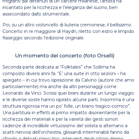
migranti dai detenuti di un carcere milanese, l’artista ha
incantato per la ricchezza e l’eleganza del suono, ben
assecondato dallo strumentale.
Poi, su un altro violoncello di liuteria cremonese, il bellissimo
Concerto in re maggiore di Haydn, riletto con estro e limpido
fraseggio secondo l’edizione originale.
Un momento del concerto (foto Orselli)
Seconda parte dedicata ai “Folktales” che Sollima ha
composto diversi anni fa: “E’ una suite in otto sezioni – ha
spiegato – in cui trovo ispirazione da Calvino (autore che amo
particolarmente) ma anche da altri personaggi come
Leonardo da Vinci. Scrissi quei brani durante un lungo viaggio
e le diverse soste hanno ispirato alcune parti. Insomma è una
struttura rigorosa ma un po’ folle, un brano tragico-comico”.
Una partitura in effetti al primo impatto disorientante per la
ricchezza dei materiali e per la varietà dei gesti sonori:
cadenze di incredibile virtuosismo del solista si alternano a
scatti nervosi dell’orchestra, glissandi interminabili fanno da
sfondo a delicati slanci lirici, interventi degli ottoni danno