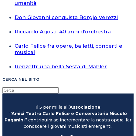
umanità
Don Giovanni conquista Borgio Verezzi
Riccardo Agosti: 40 anni d’orchestra
Carlo Felice fra opere, balletti, concerti e
musical
Renzetti: una bella Sesta di Mahler
CERCA NEL SITO
Il 5 per mille all’
Associazione
“Amici Teatro Carlo Felice e Conservatorio Niccolò
Paganini”
contribuirà ad incrementare la nostra opera: far
conoscere i giovani musicisti emergenti.