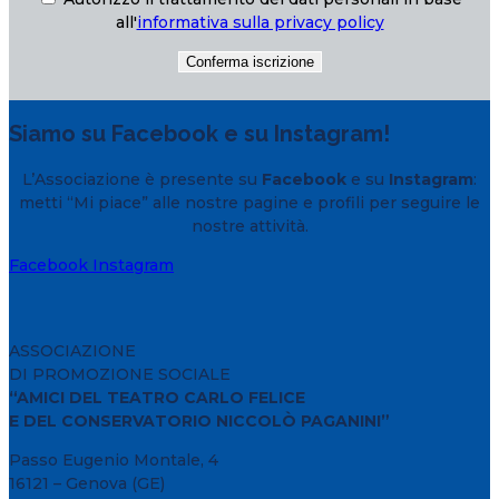
all'
informativa sulla privacy policy
Siamo su Facebook e su Instagram!
L’Associazione è presente su
Facebook
e su
Instagram
:
metti “Mi piace” alle nostre pagine e profili per seguire le
nostre attività.
Facebook
Instagram
ASSOCIAZIONE
DI PROMOZIONE SOCIALE
“AMICI DEL TEATRO CARLO FELICE
E DEL CONSERVATORIO NICCOLÒ PAGANINI”
Passo Eugenio Montale, 4
16121 – Genova (GE)