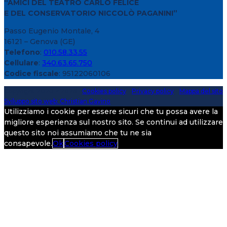
“AMICI DEL TEATRO CARLO FELICE
E DEL CONSERVATORIO NICCOLÒ PAGANINI”
Passo Eugenio Montale, 4
16121 – Genova (GE)
Telefono
:
010.58.33.55
Cellulare
:
340.63.65.750
Codice fiscale
: 95122060106
Copyright 2020 > 2026 -
Cookies policy
-
Privacy policy
-
Mappa del sito
Sviluppo sito web: Christian Gavino
Utilizziamo i cookie per essere sicuri che tu possa avere la
migliore esperienza sul nostro sito. Se continui ad utilizzare
questo sito noi assumiamo che tu ne sia
consapevole.
Ok
Cookies policy