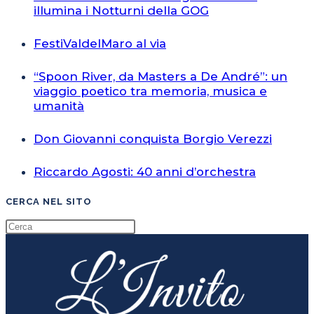
illumina i Notturni della GOG
FestiValdelMaro al via
“Spoon River, da Masters a De André”: un
viaggio poetico tra memoria, musica e
umanità
Don Giovanni conquista Borgio Verezzi
Riccardo Agosti: 40 anni d’orchestra
CERCA NEL SITO