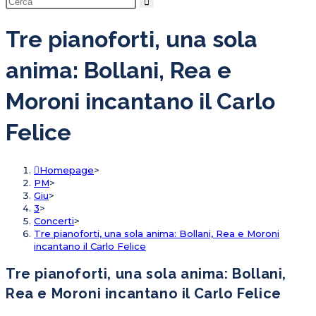
ricerca
sul
Tre pianoforti, una sola
sito
anima: Bollani, Rea e
web
Moroni incantano il Carlo
Felice
Homepage
>
PM
>
Giu
>
3
>
Concerti
>
Tre pianoforti, una sola anima: Bollani, Rea e Moroni
incantano il Carlo Felice
Tre pianoforti, una sola anima: Bollani,
Rea e Moroni incantano il Carlo Felice