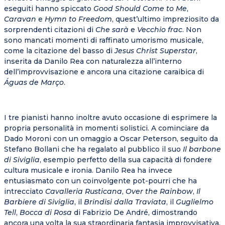
eseguiti hanno spiccato
Good Should Come to Me
,
Caravan
e
Hymn to Freedom
, quest’ultimo impreziosito da
sorprendenti citazioni di
Che sarà
e
Vecchio frac
. Non
sono mancati momenti di raffinato umorismo musicale,
come la citazione del basso di
Jesus Christ Superstar
,
inserita da Danilo Rea con naturalezza all’interno
dell’improvvisazione e ancora una citazione caraibica di
Águas de Março
.
I tre pianisti hanno inoltre avuto occasione di esprimere la
propria personalità in momenti solistici. A cominciare da
Dado Moroni con un omaggio a Oscar Peterson, seguito da
Stefano Bollani che ha regalato al pubblico il suo
Il barbone
di Siviglia
, esempio perfetto della sua capacità di fondere
cultura musicale e ironia. Danilo Rea ha invece
entusiasmato con un coinvolgente pot-pourri che ha
intrecciato
Cavalleria Rusticana
,
Over the Rainbow
,
Il
Barbiere di Siviglia
, il
Brindisi dalla Traviata
, il
Guglielmo
Tell
,
Bocca di Rosa
di Fabrizio De André, dimostrando
ancora una volta la sua straordinaria fantasia improvvisativa.