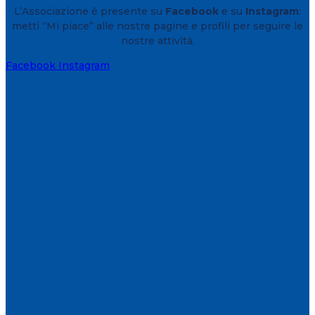
L’Associazione è presente su
Facebook
e su
Instagram
:
metti “Mi piace” alle nostre pagine e profili per seguire le
nostre attività.
Facebook
Instagram