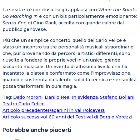
La serata si è conclusa tra gli applausi con
When the Saints
Go Marching In
e con un bis particolarmente emozionante:
Senza fine
di Gino Paoli, accolta con grande calore dal
pubblico genovese.
Più che un semplice concerto, quello del Carlo Felice è
stato un incontro tra tre personalità musicali straordinarie
che, pur provenendo da percorsi artistici differenti, sono
riuscite a fondere le proprie voci in un unico, grande
racconto musicale. Un evento di altissimo livello che ha
incantato la platea e confermato come l’improvvisazione,
quando è sostenuta da talento, solidità tecnica e sensibilità,
possa trasformarsi in pura magia.
Tag
:
Dado Moroni
,
Danilo Rea
,
In evidenza
,
Stefano Bollani
,
Teatro Carlo Felice
Leggi
Articolo precedente
Paganini in Val Polcevera
Articolo successivo
I 60 anni del Festival di Borgio Verezzi
altri
articoli
Potrebbe anche piacerti