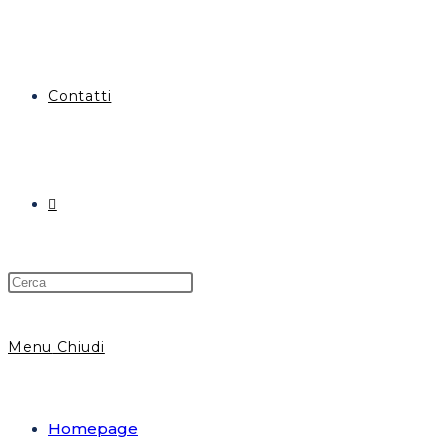
Contatti
Attiva/disattiva
la
Menu
Chiudi
ricerca
Homepage