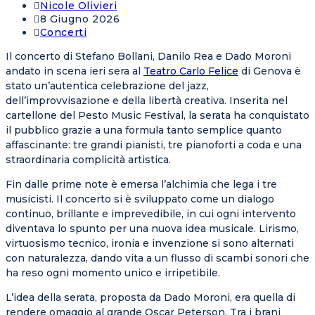
Post
Nicole Olivieri
Author:
Articolo
8 Giugno 2026
pubblicato:
Post
Concerti
Category:
Il concerto di Stefano Bollani, Danilo Rea e Dado Moroni
andato in scena ieri sera al
Teatro Carlo Felice
di Genova è
stato un’autentica celebrazione del jazz,
dell’improvvisazione e della libertà creativa. Inserita nel
cartellone del Pesto Music Festival, la serata ha conquistato
il pubblico grazie a una formula tanto semplice quanto
affascinante: tre grandi pianisti, tre pianoforti a coda e una
straordinaria complicità artistica.
Fin dalle prime note è emersa l’alchimia che lega i tre
musicisti. Il concerto si è sviluppato come un dialogo
continuo, brillante e imprevedibile, in cui ogni intervento
diventava lo spunto per una nuova idea musicale. Lirismo,
virtuosismo tecnico, ironia e invenzione si sono alternati
con naturalezza, dando vita a un flusso di scambi sonori che
ha reso ogni momento unico e irripetibile.
L’idea della serata, proposta da Dado Moroni, era quella di
rendere omaggio al grande Oscar Peterson. Tra i brani