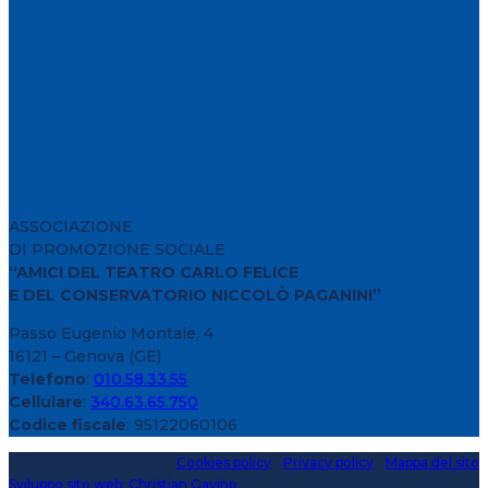
ASSOCIAZIONE
DI PROMOZIONE SOCIALE
“AMICI DEL TEATRO CARLO FELICE
E DEL CONSERVATORIO NICCOLÒ PAGANINI”
Passo Eugenio Montale, 4
16121 – Genova (GE)
Telefono
:
010.58.33.55
Cellulare
:
340.63.65.750
Codice fiscale
: 95122060106
Copyright 2020 > 2026 -
Cookies policy
-
Privacy policy
-
Mappa del sito
Sviluppo sito web: Christian Gavino