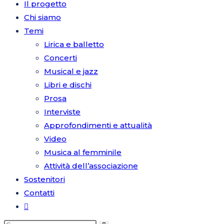
Il progetto
Chi siamo
Temi
sul
Lirica e balletto
Concerti
Musical e jazz
Libri e dischi
sito
Prosa
Interviste
Approfondimenti e attualità
Video
web
Musica al femminile
Attività dell’associazione
Sostenitori
Contatti
Attiva/disattiva
la