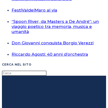
FestiValdelMaro al via
“Spoon River, da Masters a De André”: un
viaggio poetico tra memoria, musica e
umanità
Don Giovanni conquista Borgio Verezzi
Riccardo Agosti: 40 anni d’orchestra
CERCA NEL SITO