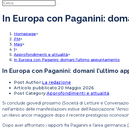
In Europa con Paganini: dom
Homepage
>
PM
>
Mag
>
1
>
Approfondimenti e attualità
>
In Europa con Paganini: domani l’ultimo appuntamento
In Europa con Paganini: domani l’ultimo 
Post Author:
La redazione
Articolo pubblicato:
20 Maggio 2026
Post Category:
Approfondimenti e attualità
Si conclude giovedì prossimo (Società di Letture e Conversazioni S
nell’ambito delle manifestazioini estive dell’Associazione “Amic
un rilievo ancor maggiore dopo il recente prestigioso riconosci
Dopo aver affrontato i rapporti fra Paganini e l’area germanica (2