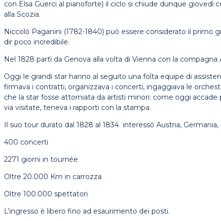
con Elsa Guerci al pianoforte) il ciclo si chiude dunque giovedì c
alla Scozia.
Niccolò Paganini (1782-1840) può essere considerato il primo gr
dir poco incredibile.
Nel 1828 partì da Genova alla volta di Vienna con la compagna Anto
Oggi le grandi star hanno al seguito una folta equipe di assiste
firmava i contratti, organizzava i concerti, ingaggiava le orche
che la star fosse attorniata da artisti minori: come oggi accade 
via visitate, teneva i rapporti con la stampa.
Il suo tour durato dal 1828 al 1834 interessò Austria, Germania, Po
400 concerti
2271 giorni in tournée
Oltre 20.000 Km in carrozza
Oltre 100.000 spettatori
L’ingresso è libero fino ad esaurimento dei posti.