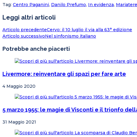
Tag
:
Centro Paganini
,
Danilo Prefumo
,
In evidenza
,
Mariatere
Leggi altri articoli
Articolo precedente
Cervo: il 10 luglio il via alla 63° edizione
Articolo successivo
Nel sinfonismo italiano
Potrebbe anche piacerti
Livermore: reinventare gli spazi per fare arte
4 Maggio 2020
5 marzo 1955: le magie di Visconti e il trionfo dell
31 Maggio 2021