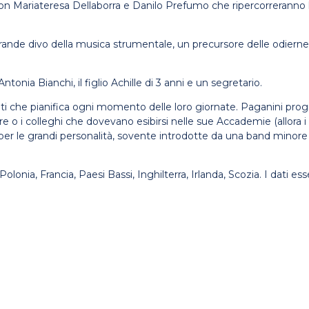
on Mariateresa Dellaborra e Danilo Prefumo che ripercorreranno l’ul
ande divo della musica strumentale, un precursore delle odierne r
nia Bianchi, il figlio Achille di 3 anni e un segretario.
nti che pianifica ogni momento delle loro giornate. Paganini prog
stre o i colleghi che dovevano esibirsi nelle sue Accademie (allo
per le grandi personalità, sovente introdotte da una band minore ch
lonia, Francia, Paesi Bassi, Inghilterra, Irlanda, Scozia. I dati esse