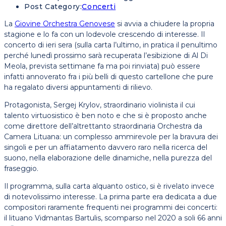
Post Category:
Concerti
La
Giovine Orchestra Genovese
si avvia a chiudere la propria
stagione e lo fa con un lodevole crescendo di interesse. Il
concerto di ieri sera (sulla carta l’ultimo, in pratica il penultimo
perché lunedì prossimo sarà recuperata l’esibizione di Al Di
Meola, prevista settimane fa ma poi rinviata) può essere
infatti annoverato fra i più belli di questo cartellone che pure
ha regalato diversi appuntamenti di rilievo.
Protagonista, Sergej Krylov, straordinario violinista il cui
talento virtuosistico è ben noto e che si è proposto anche
come direttore dell’altrettanto straordinaria Orchestra da
Camera Lituana: un complesso ammirevole per la bravura dei
singoli e per un affiatamento davvero raro nella ricerca del
suono, nella elaborazione delle dinamiche, nella purezza del
fraseggio.
Il programma, sulla carta alquanto ostico, si è rivelato invece
di notevolissimo interesse. La prima parte era dedicata a due
compositori raramente frequenti nei programmi dei concerti:
il lituano Vidmantas Bartulis, scomparso nel 2020 a soli 66 anni