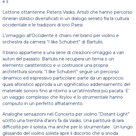
e il
Lettone ottantenne Peteris Vasks. Artisti che hanno percorso
itinerari stilistici diversificati in un dialogo serrato fra la cultura
occidentale e le tradizioni di loro Paesi.
L’omaggio all’Occidente è chiaro nel brano per violino e
orchestra da camera “I like Schubert” di Bartulis.
Il brano appartiene a una serie di creazioni-omaggio a vari
autori del passato. Bartulis ne recupera un tema o un
elemento caratteristico e vi costruisce una propria
architettura sonora. “I like Schubert” segue un percorso
dinamico ed espressivo particolare: parte da un approccio
quasi aforistico approda a un significativo addensamento del
materiale sonoro fino al ritorno a un’atmosfera più pacata. E’
un viaggio complesso che Krylov e lo strumentale hanno
compiuto in un perfetto affiatamento.
Analoghe sensazioni nel Concerto per violino “Distant Light”
scritto una trentina d’anni fa da Vasks. Una partitura di rara
difficoltà per il solista, ma anche per lo strumentale. Un lungo
glissando del violino solista apre il discorso che si snoda