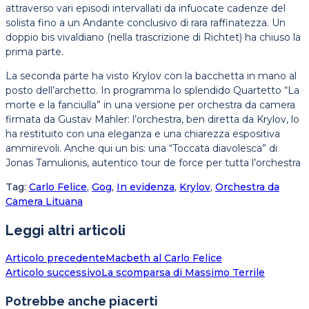
attraverso vari episodi intervallati da infuocate cadenze del
solista fino a un Andante conclusivo di rara raffinatezza. Un
doppio bis vivaldiano (nella trascrizione di Richtet) ha chiuso la
prima parte.
La seconda parte ha visto Krylov con la bacchetta in mano al
posto dell’archetto. In programma lo splendido Quartetto “La
morte e la fanciulla” in una versione per orchestra da camera
firmata da Gustav Mahler: l’orchestra, ben diretta da Krylov, lo
ha restituito con una eleganza e una chiarezza espositiva
ammirevoli. Anche qui un bis: una “Toccata diavolesca” di
Jonas Tamulionis, autentico tour de force per tutta l’orchestra
Tag
:
Carlo Felice
,
Gog
,
In evidenza
,
Krylov
,
Orchestra da
Camera Lituana
Leggi altri articoli
Articolo precedente
Macbeth al Carlo Felice
Articolo successivo
La scomparsa di Massimo Terrile
Potrebbe anche piacerti