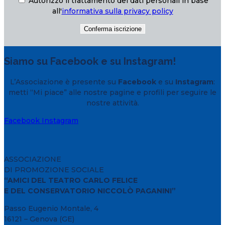
Autorizzo il trattamento dei dati personali in base
all'
informativa sulla privacy policy
Siamo su Facebook e su Instagram!
L’Associazione è presente su
Facebook
e su
Instagram
:
metti “Mi piace” alle nostre pagine e profili per seguire le
nostre attività.
Facebook
Instagram
ASSOCIAZIONE
DI PROMOZIONE SOCIALE
“AMICI DEL TEATRO CARLO FELICE
E DEL CONSERVATORIO NICCOLÒ PAGANINI”
Passo Eugenio Montale, 4
16121 – Genova (GE)