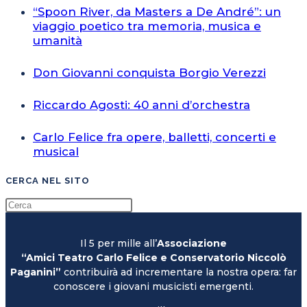
“Spoon River, da Masters a De André”: un
viaggio poetico tra memoria, musica e
umanità
Don Giovanni conquista Borgio Verezzi
Riccardo Agosti: 40 anni d’orchestra
Carlo Felice fra opere, balletti, concerti e
musical
CERCA NEL SITO
Il 5 per mille all’
Associazione
“Amici Teatro Carlo Felice e Conservatorio Niccolò
Paganini”
contribuirà ad incrementare la nostra opera: far
conoscere i giovani musicisti emergenti.