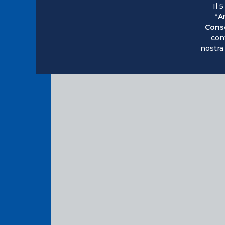
Il 5
“A
Conse
con
nostra