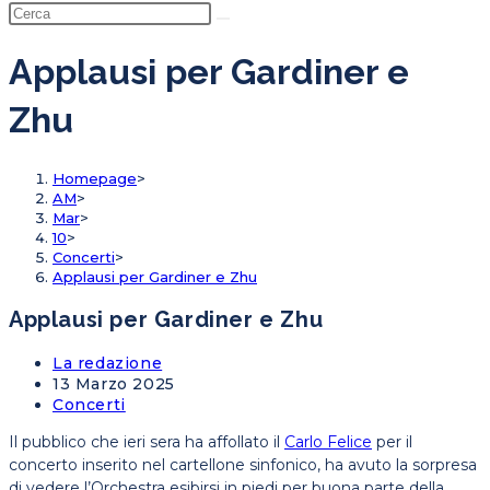
la
ricerca
sul
Applausi per Gardiner e
sito
Zhu
web
Homepage
>
AM
>
Mar
>
10
>
Concerti
>
Applausi per Gardiner e Zhu
Applausi per Gardiner e Zhu
Post
La redazione
Author:
Articolo
13 Marzo 2025
pubblicato:
Post
Concerti
Category:
Il pubblico che ieri sera ha affollato il
Carlo Felice
per il
concerto inserito nel cartellone sinfonico, ha avuto la sorpresa
di vedere l’Orchestra esibirsi in piedi per buona parte della