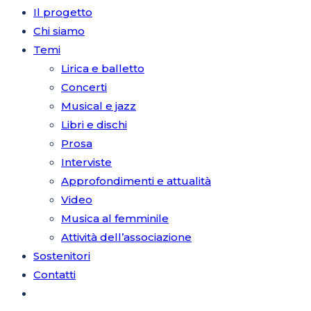
Il progetto
Chi siamo
Temi
sul
Lirica e balletto
Concerti
Musical e jazz
Libri e dischi
sito
Prosa
Interviste
Approfondimenti e attualità
Video
web
Musica al femminile
Attività dell’associazione
Sostenitori
Contatti
Attiva/disattiva