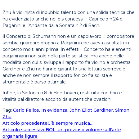
Zhu è violinista di indubbio talento con una solida tecnica che
ha evidenziato anche nei bis concessi, il Capriccio n.24 di
Paganini e l’Andante dalla Sonata n.2 di Bach.
Il Concerto di Schumann non è un capolavoro; il compositore
sembra guardare proprio a Paganini che aveva ascoltato in
concerto molti anni prima. In effetti il Concerto ha elementi
paganiniani non solo nella parte solistica, ma anche nelle
modalità con cui si sviluppa il rapporto fra violino e orchestra.
Gardiner e Zhu ne hanno garantito una lettura scorrevole
anche se non sempre il rapporto fonico fra solista e
strumentale è parso ottimale.
Infine, la Sinfonia n.8 di Beethoven, restituita con brio e
vitalità dal direttore accolto da autentiche ovazioni.
Tag
:
Carlo Felice
,
In evidenza
,
John Eliot Gardiner
,
Simon
Zhu
Leggi
Articolo precedente
C’è sempre musica…
Articolo successivo
BOL: un prezioso volume sull’arte
altri
organaria ligure