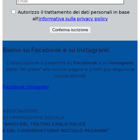
Autorizzo il trattamento dei dati personali in base
all'
informativa sulla privacy policy
Siamo su Facebook e su Instagram!
L’Associazione è presente su
Facebook
e su
Instagram
:
metti “Mi piace” alle nostre pagine e profili per seguire le
nostre attività.
Facebook
Instagram
ASSOCIAZIONE
DI PROMOZIONE SOCIALE
“AMICI DEL TEATRO CARLO FELICE
E DEL CONSERVATORIO NICCOLÒ PAGANINI”