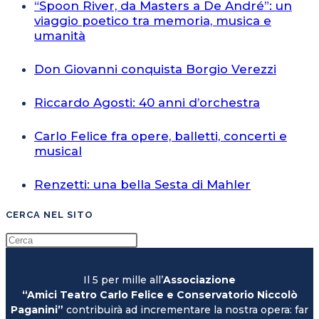
“Spoon River, da Masters a De André”: un
viaggio poetico tra memoria, musica e
umanità
Don Giovanni conquista Borgio Verezzi
Riccardo Agosti: 40 anni d’orchestra
Carlo Felice fra opere, balletti, concerti e
musical
Renzetti: una bella Sesta di Mahler
CERCA NEL SITO
Il 5 per mille all’
Associazione
“Amici Teatro Carlo Felice e Conservatorio Niccolò
Paganini”
contribuirà ad incrementare la nostra opera: far