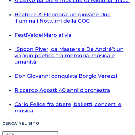
A Cervo parole e musiche di Paolo Jannacci
Beatrice & Eleonora: un giovane duo
illumina i Notturni della GOG
FestiValdelMaro al via
“Spoon River, da Masters a De André”: un
viaggio poetico tra memoria, musica e
umanità
Don Giovanni conquista Borgio Verezzi
Riccardo Agosti: 40 anni d’orchestra
Carlo Felice fra opere, balletti, concerti e
musical
CERCA NEL SITO