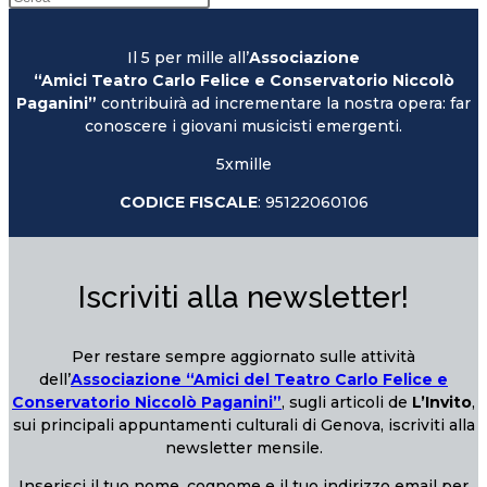
Il 5 per mille all’
Associazione
“Amici Teatro Carlo Felice e Conservatorio Niccolò
Paganini”
contribuirà ad incrementare la nostra opera: far
conoscere i giovani musicisti emergenti.
5xmille
CODICE FISCALE
: 95122060106
Iscriviti alla newsletter!
Per restare sempre aggiornato sulle attività
dell’
Associazione “Amici del Teatro Carlo Felice e
Conservatorio Niccolò Paganini”
, sugli articoli de
L’Invito
,
sui principali appuntamenti culturali di Genova, iscriviti alla
newsletter mensile.
Inserisci il tuo nome, cognome e il tuo indirizzo email per