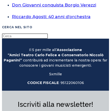
Don Giovanni conquista Borgio Verezzi
Riccardo Agosti: 40 anni d’orchestra
CERCA NEL SITO
Il 5 per mille all’
Associazione
“Amici Teatro Carlo Felice e Conservatorio Niccolò
Paganini”
contribuirà ad incrementare la nostra opera: far
conoscere i giovani musicisti emergenti.
5xmille
CODICE FISCALE
: 95122060106
Iscriviti alla newsletter!