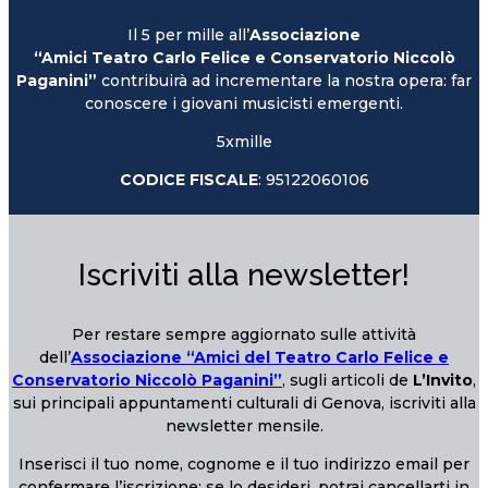
Il 5 per mille all’
Associazione
“Amici Teatro Carlo Felice e Conservatorio Niccolò
Paganini”
contribuirà ad incrementare la nostra opera: far
conoscere i giovani musicisti emergenti.
5xmille
CODICE FISCALE
: 95122060106
Iscriviti alla newsletter!
Per restare sempre aggiornato sulle attività
dell’
Associazione “Amici del Teatro Carlo Felice e
Conservatorio Niccolò Paganini”
, sugli articoli de
L’Invito
,
sui principali appuntamenti culturali di Genova, iscriviti alla
newsletter mensile.
Inserisci il tuo nome, cognome e il tuo indirizzo email per
confermare l’iscrizione; se lo desideri, potrai cancellarti in