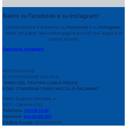
Siamo su Facebook e su Instagram!
L’Associazione è presente su
Facebook
e su
Instagram
:
metti “Mi piace” alle nostre pagine e profili per seguire le
nostre attività.
Facebook
Instagram
ASSOCIAZIONE
DI PROMOZIONE SOCIALE
“AMICI DEL TEATRO CARLO FELICE
E DEL CONSERVATORIO NICCOLÒ PAGANINI”
Passo Eugenio Montale, 4
16121 – Genova (GE)
Telefono
:
010.58.33.55
Cellulare
:
340.63.65.750
Codice fiscale
: 95122060106