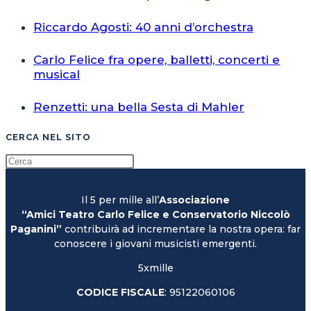
Riccardo Agosti: 40 anni d’orchestra
Carlo Felice fra opere, balletti, concerti e
musical
Renzetti: una bella Sesta di Mahler
CERCA NEL SITO
Il 5 per mille all’
Associazione
“Amici Teatro Carlo Felice e Conservatorio Niccolò
Paganini”
contribuirà ad incrementare la nostra opera: far
conoscere i giovani musicisti emergenti.
5xmille
CODICE FISCALE
: 95122060106