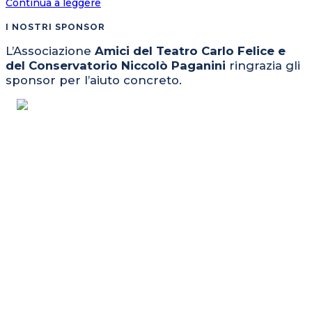
Al
Continua a leggere
via
I NOSTRI SPONSOR
alla
Tosse
L’Associazione
Amici del Teatro Carlo Felice e
il
del Conservatorio Niccolò Paganini
ringrazia gli
teatro
sponsor per l’aiuto concreto.
per
ragazzi