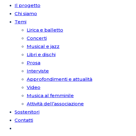
Il progetto
Chi siamo
Temi
sul
Lirica e balletto
Concerti
Musical e jazz
Libri e dischi
sito
Prosa
Interviste
Approfondimenti e attualità
Video
web
Musica al femminile
Attività dell’associazione
Sostenitori
Contatti
Attiva/disattiva