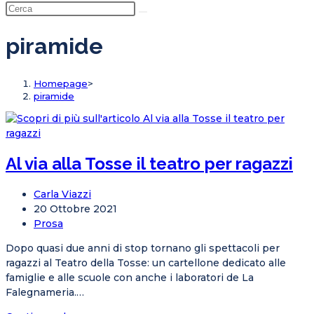
la
ricerca
sul
piramide
sito
web
Homepage
>
piramide
Al via alla Tosse il teatro per ragazzi
Autore
Carla Viazzi
dell'articolo:
Articolo
20 Ottobre 2021
pubblicato:
Categoria
Prosa
dell'articolo:
Dopo quasi due anni di stop tornano gli spettacoli per
ragazzi al Teatro della Tosse: un cartellone dedicato alle
famiglie e alle scuole con anche i laboratori de La
Falegnameria.…