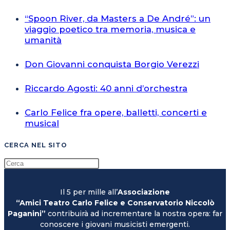
“Spoon River, da Masters a De André”: un
viaggio poetico tra memoria, musica e
umanità
Don Giovanni conquista Borgio Verezzi
Riccardo Agosti: 40 anni d’orchestra
Carlo Felice fra opere, balletti, concerti e
musical
CERCA NEL SITO
Il 5 per mille all’
Associazione
“Amici Teatro Carlo Felice e Conservatorio Niccolò
Paganini”
contribuirà ad incrementare la nostra opera: far
conoscere i giovani musicisti emergenti.