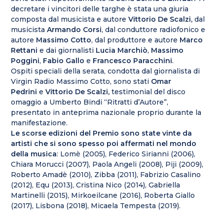
decretare i vincitori delle targhe è stata una giuria
composta dal musicista e autore
Vittorio De Scalzi,
dal
musicista
Armando Corsi
, dal conduttore radiofonico e
autore
Massimo Cotto
, dal produttore e autore
Marco
Rettani
e dai giornalisti
Lucia Marchiò
,
Massimo
Poggini
,
Fabio Gallo
e
Francesco Paracchini
.
Ospiti speciali della serata, condotta dal giornalista di
Virgin Radio Massimo Cotto, sono stati
Omar
Pedrini
e
Vittorio De Scalzi,
testimonial del disco
omaggio a Umberto Bindi “Ritratti d’Autore”,
presentato in anteprima nazionale proprio durante la
manifestazione.
Le scorse edizioni del Premio sono state vinte da
artisti che si sono spesso poi affermati nel mondo
della musica
: Lomè (2005), Federico Sirianni (2006),
Chiara Morucci (2007), Paola Angeli (2008), Piji (2009),
Roberto Amadè (2010), Zibba (2011), Fabrizio Casalino
(2012), Equ (2013), Cristina Nico (2014), Gabriella
Martinelli (2015), Mirkoeilcane (2016), Roberta Giallo
(2017), Lisbona (2018), Micaela Tempesta (2019).