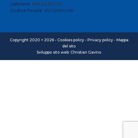
Cellulare
:
340.63.65.750
Codice fiscale
: 95122060106
Copyright 2020 > 2026 -
Cookies policy
-
Privacy policy
-
Mappa
del sito
Sviluppo sito web: Christian Gavino