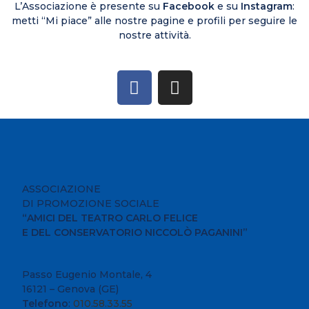
L’Associazione è presente su
Facebook
e su
Instagram
:
metti “Mi piace” alle nostre pagine e profili per seguire le
nostre attività.
ASSOCIAZIONE
DI PROMOZIONE SOCIALE
“AMICI DEL TEATRO CARLO FELICE
E DEL CONSERVATORIO NICCOLÒ PAGANINI”
Passo Eugenio Montale, 4
16121 – Genova (GE)
Telefono
:
010.58.33.55