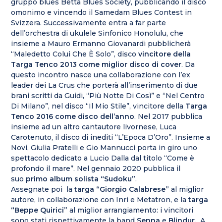
gruppo blues Betta Blues Society, pubblicando il disco
omonimo e vincendo il Samedam Blues Contest in
Svizzera. Successivamente entra a far parte
dell’orchestra di ukulele Sinfonico Honolulu, che
insieme a Mauro Ermanno Giovanardi pubblicherà
“Maledetto Colui Che È Solo”, disco
vincitore della
Targa Tenco 2013 come miglior disco di cover
. Da
questo incontro nasce una collaborazione con l’ex
leader dei La Crus che porterà all’inserimento di due
brani scritti da Guidi, “Più Notte Di Così” e “Nel Centro
Di Milano”, nel disco “Il Mio Stile”, vincitore della
Targa
Tenco 2016 come disco dell’anno
. Nel 2017 pubblica
insieme ad un altro cantautore livornese, Luca
Carotenuto, il disco di inediti “L’Epoca D’Oro”. Insieme a
Novi, Giulia Pratelli e Gio Mannucci porta in giro uno
spettacolo dedicato a Lucio Dalla dal titolo “Come è
profondo il mare”. Nel gennaio 2020 pubblica il
suo
primo album solista “Sudoku”
.
Assegnate poi la
targa “Giorgio Calabrese”
al miglior
autore, in collaborazione con Inri e Metatron, e la
targa
“Beppe Quirici”
al miglior arrangiamento: i vincitori
sono stati rispettivamente la band
Senna
e
Blindur.
A