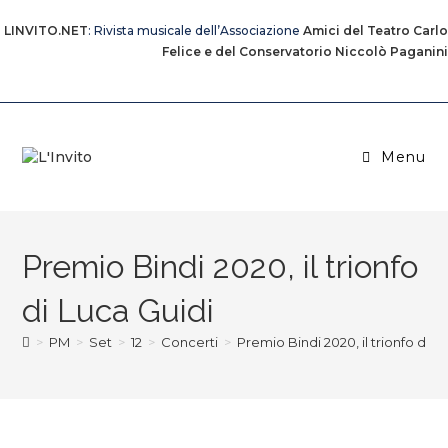
LINVITO.NET
: Rivista musicale dell’Associazione
Amici del Teatro Carlo
Felice e del Conservatorio Niccolò Paganini
Menu
Premio Bindi 2020, il trionfo
di Luca Guidi
>
PM
>
Set
>
12
>
Concerti
>
Premio Bindi 2020, il trionfo di L