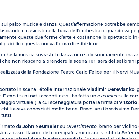
niti sul palco musica e danza. Quest’affermazione potrebbe semb
 lasciando i musicisti nella buca dell’orchestra o, quando va pe
amente queste due forme d’arte e così anche lo spettacolo in o
 al pubblico questa nuova forma di esibizione.
io: che la musica sovrasti la danza non solo sonoramente ma 
he non riescano a prendere la scena. Ieri sera dei sei brani 
lizzata dalla Fondazione Teatro Carlo Felice per il Nervi Music
ortato in scena l’étoile internazionale
Vladimir Derevianko
,
 E con i suoi natii accenti russi, ha fatto un
excursus
sulla car
viaggio virtuale ( la cui sceneggiatura porta la firma di
Vittorio
a chi li aveva conosciuti molto bene. Bravo, anzi bravissimo 
tutti.
firmato da
John Neumeier
su
Divertimento
, brano per violino
on a caso il lavoro del coreografo americano s’intitola
Peter a