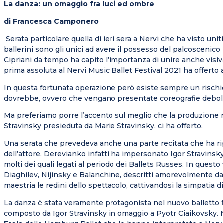
La danza: un omaggio fra luci ed ombre
di Francesca Camponero
Serata particolare quella di ieri sera a Nervi che ha visto u
ballerini sono gli unici ad avere il possesso del palcoscenico
Cipriani da tempo ha capito l’importanza di unire anche visiv
prima assoluta al Nervi Music Ballet Festival 2021 ha offerto
In questa fortunata operazione però esiste sempre un risch
dovrebbe, ovvero che vengano presentate coreografie deboli c
Ma preferiamo porre l’accento sul meglio che la produzione rea
Stravinsky presieduta da Marie Stravinsky, ci ha offerto.
Una serata che prevedeva anche una parte recitata che ha rip
dell’attore. Derevianko infatti ha impersonato Igor Stravinsky.
molti dei quali legati al periodo dei Ballets Russes. In questo 
Diaghilev, Nijinsky e Balanchine, descritti amorevolmente d
maestria le redini dello spettacolo, cattivandosi la simpatia di 
La danza è stata veramente protagonista nel nuovo balletto 
composto da Igor Stravinsky in omaggio a Pyotr Ciaikovsky. N