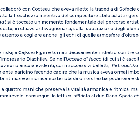
 collaborò con Cocteau che aveva riletto la tragedia di Sofocle c
ta la freschezza inventiva del compositore abile ad attingere 
dat
si è toccato un momento fondamentale del percorso artistic
giocato, in chiave antiwagneriana, sulla separazione degli elem
attento a cogliere anche gli echi di quelle atmosfere d’oltreoc
vinskij a Cajkovskij, si è tornati decisamente indietro con tr
’impresario Diaghilev. Se nell’
Uccello di fuoco
(di cui si è ascol
ov sono ancora evidenti, con i successivi balletti,
Petrouchka
ambiente parigino facendo capire che la musica aveva ormai imb
tà ritmica e armonica, sostenuta da un’orchestra poderosa e d
 a quattro mani che preserva la vitalità armonica e ritmica, ma
ammirevole, comunque, la lettura, affidata al duo Rana-Spada c