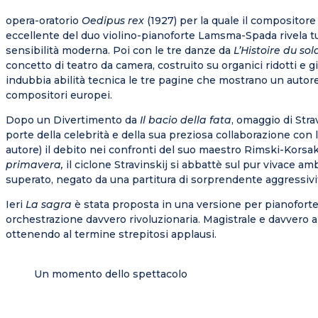
opera-oratorio
Oedipus rex
(1927) per la quale il compositore
eccellente del duo violino-pianoforte Lamsma-Spada rivela tut
sensibilità moderna. Poi con le tre danze da
L’Histoire du sol
concetto di teatro da camera, costruito su organici ridotti e 
indubbia abilità tecnica le tre pagine che mostrano un autore 
compositori europei.
Dopo un Divertimento da
Il bacio della fata
, omaggio di Stra
porte della celebrità e della sua preziosa collaborazione con l
autore) il debito nei confronti del suo maestro Rimski-Korsak
primavera,
il ciclone Stravinskij si abbattè sul pur vivace 
superato, negato da una partitura di sorprendente aggressivi
Ieri
La sagra
è stata proposta in una versione per pianoforte
orchestrazione davvero rivoluzionaria. Magistrale e davvero 
ottenendo al termine strepitosi applausi.
Un momento dello spettacolo