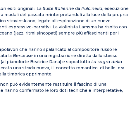
on esiti originali. La
Suite Italienne
da
Pulcinella
, esecuzione
a moduli del passato reinterpretandoli alla luce della propria
o stravinskiano, legato all’esplorazione di un nuovo
enti espressivo-narrativi. La violinista Lamsma ha risolto con
eano (jazz, ritmi sincopati) sempre più affascinanti per i
e capolavori che hanno spalancato al compositore russo le
tata la
Berceuse
in una registrazione diretta dallo stesso
(al pianoforte Beatrice Rana) e soprattutto
La sagra della
occato una strada nuova, il concetto romantico di bello era
alla timbrica opprimente.
 non può evidentemente restituire il fascino di una
he hanno confermato le loro doti tecniche e interpretative,