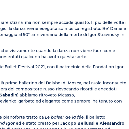
rare strana, ma non sempre accade questo. Il più delle volte i
ggio, la danza viene eseguita su musica registrata. Be’ Daniele
maggio al 50° anniversario della morte di Igor Stravinsky in
anche visivamente quando la danza non viene fuori come
presentati qualcuno ha avuto questa sorte.
 Ballet Festival 2021, con il patrocinio della Fondation Igor
 già primo ballerino del Bolshoi di Mosca, nel ruolo inconsueto
riera del compositore russo rievocando ricordi e aneddoti,
 Sabadin
) abbiamo ritrovato Picasso,
Derevianko, garbato ed elegante come sempre, ha tenuto con
 e pianoforte tratto da
Le baiser de la fée
, il balletto
nd Igor
ed è stato creato per
Jacopo Bellussi e Alessandro