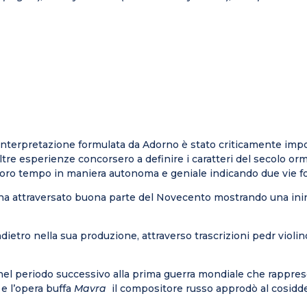
interpretazione formulata da Adorno è stato criticamente impo
altre esperienze concorsero a definire i caratteri del secolo or
loro tempo in maniera autonoma e geniale indicando due vie f
à, ha attraversato buona parte del Novecento mostrando una inint
dietro nella sua produzione, attraverso trascrizioni pedr violino
 nel periodo successivo alla prima guerra mondiale che rappres
a
e l’opera buffa
Mavra
il compositore russo approdò al cosidd