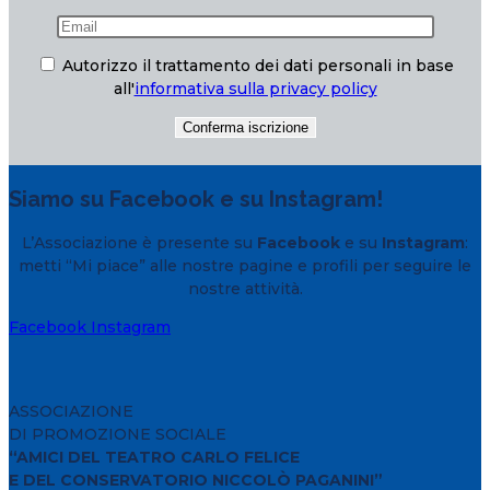
Autorizzo il trattamento dei dati personali in base
all'
informativa sulla privacy policy
Siamo su Facebook e su Instagram!
L’Associazione è presente su
Facebook
e su
Instagram
:
metti “Mi piace” alle nostre pagine e profili per seguire le
nostre attività.
Facebook
Instagram
ASSOCIAZIONE
DI PROMOZIONE SOCIALE
“AMICI DEL TEATRO CARLO FELICE
E DEL CONSERVATORIO NICCOLÒ PAGANINI”