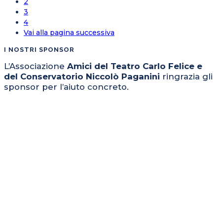
2
3
4
Vai alla pagina successiva
I NOSTRI SPONSOR
L’Associazione
Amici del Teatro Carlo Felice e
del Conservatorio Niccolò Paganini
ringrazia gli
sponsor per l’aiuto concreto.