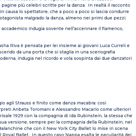
 pagine più celebri scritte per la danza. In realtà il racconto
n causa lo spettatore, che a poco a poco si lascia condurre
protagonista malgrado la danza, almeno nei primi due pezzi.
o accademico indugia sovente nell’accennare il flamenco,
sha Riva è pensata per lei insieme ai giovani Luca Curreli e
uscendo da una porta che si staglia in una scenografia
 moderna, indugia nel ricordo e vola sospinta dai due danzatori
io agli Strauss e finito come danza macabra: così
nterpreti Anbeta Toromani e Alessandro Macario come ulteriori
 risale 1929 con la compagnia di Ida Rubinstein, la stessa che
a sua versione, sempre per la compagnia della Rubinstein, nel
alanchine che con il New York City Ballet lo mise in scena
l Royal Ballet. In questo caso Nappa esalta le peculiarità dei