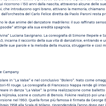
ui ricorrono i 150 anni dalla nascita, attraverso alcune delle sue
mi, che introducono ogni brano, attivano la memoria, chiamano i
dall’orchestra del Carlo Felice diretta da Paolo Paroni resta 
no le due anime del danzatore madrileno: il suo raffinato sens
psodie” attinge alla sua eredità spagnola.
ivina” Luciana Savignano. La coreografia di Simone Repele e Sa
, incarna il racconto della sua vita di danzatrice, entrando e 
co delle sue parole e la melodia della musica, struggente e così
ance Campany
olare in “La Valse” e nel conclusivo “Bolero”. Nato come omagg
ttori-fil rouge. La coreografia di Francesco Nappa rende gli i
creare in danza “La Valse”: la prima realizzazione come balletto
va Nijinska, scene e costumi di Benois. Fokine realizzò poi un
rsione nel 1950. Quella forse più famosa è firmata da George B
raio 1958 alla Scala di Milano, riprendendola l’anno dopo per i