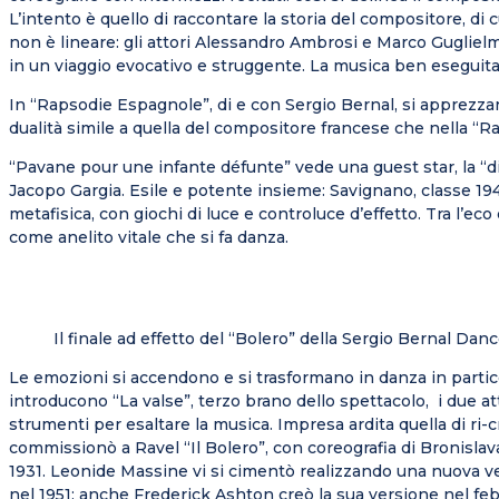
L’intento è quello di raccontare la storia del compositore, di c
non è lineare: gli attori Alessandro Ambrosi e Marco Gugliel
in un viaggio evocativo e struggente. La musica ben eseguita 
In “Rapsodie Espagnole”, di e con Sergio Bernal, si apprezza
dualità simile a quella del compositore francese che nella “Ra
“Pavane pour une infante défunte” vede una guest star, la “d
Jacopo Gargia. Esile e potente insieme: Savignano, classe 1943
metafisica, con giochi di luce e controluce d’effetto. Tra l’e
come anelito vitale che si fa danza.
Il finale ad effetto del “Bolero” della Sergio Bernal D
Le emozioni si accendono e si trasformano in danza in partic
introducono “La valse”, terzo brano dello spettacolo, i due a
strumenti per esaltare la musica. Impresa ardita quella di ri-
commissionò a Ravel “Il Bolero”, con coreografia di Bronisla
1931. Leonide Massine vi si cimentò realizzando una nuova ve
nel 1951; anche Frederick Ashton creò la sua versione nel febb