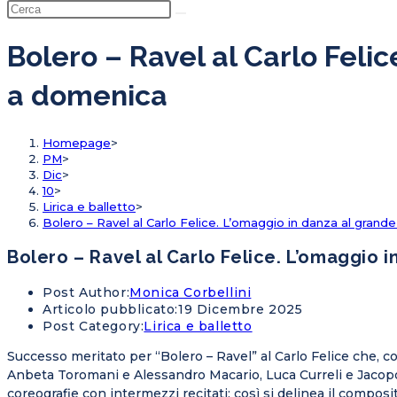
Bolero – Ravel al Carlo Feli
a domenica
Homepage
>
PM
>
Dic
>
10
>
Lirica e balletto
>
Bolero – Ravel al Carlo Felice. L’omaggio in danza al gran
Bolero – Ravel al Carlo Felice. L’omaggio
Post Author:
Monica Corbellini
Articolo pubblicato:
19 Dicembre 2025
Post Category:
Lirica e balletto
Successo meritato per “Bolero – Ravel” al Carlo Felice che, c
Anbeta Toromani e Alessandro Macario, Luca Curreli e Jacopo 
coreografie con intermezzi recitati: così si delinea il compos