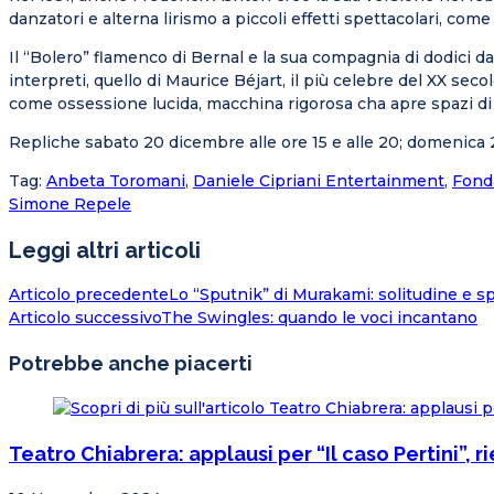
danzatori e alterna lirismo a piccoli effetti spettacolari, come
Il “Bolero” flamenco di Bernal e la sua compagnia di dodici d
interpreti, quello di Maurice Béjart, il più celebre del XX secol
come ossessione lucida, macchina rigorosa cha apre spazi di 
Repliche sabato 20 dicembre alle ore 15 e alle 20; domenica 
Tag
:
Anbeta Toromani
,
Daniele Cipriani Entertainment
,
Fonda
Simone Repele
Leggi altri articoli
Articolo precedente
Lo “Sputnik” di Murakami: solitudine e s
Articolo successivo
The Swingles: quando le voci incantano
Potrebbe anche piacerti
Teatro Chiabrera: applausi per “Il caso Pertini”,