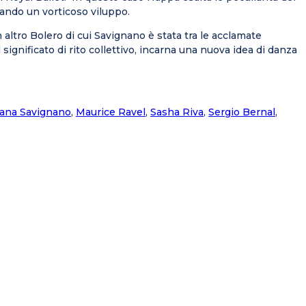
reando un vorticoso viluppo.
altro Bolero di cui Savignano è stata tra le acclamate
l significato di rito collettivo, incarna una nuova idea di danza
iana Savignano
,
Maurice Ravel
,
Sasha Riva
,
Sergio Bernal
,