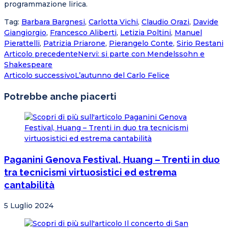
programmazione lirica.
Tag
:
Barbara Bargnesi
,
Carlotta Vichi
,
Claudio Orazi
,
Davide
Giangiorgio
,
Francesco Aliberti
,
Letizia Poltini
,
Manuel
Pierattelli
,
Patrizia Priarone
,
Pierangelo Conte
,
Sirio Restani
Articolo precedente
Nervi: si parte con Mendelssohn e
Shakespeare
Articolo successivo
L’autunno del Carlo Felice
Potrebbe anche piacerti
Paganini Genova Festival, Huang – Trenti in duo
tra tecnicismi virtuosistici ed estrema
cantabilità
5 Luglio 2024