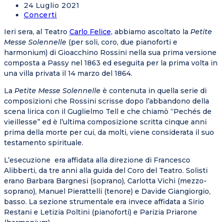
24 Luglio 2021
Concerti
Ieri sera, al Teatro
Carlo Felice,
abbiamo ascoltato la
Petite
Messe Solennelle
(per soli, coro, due pianoforti e
harmonium) di Gioacchino Rossini nella sua prima versione
composta a Passy nel 1863 ed eseguita per la prima volta in
una villa privata il 14 marzo del 1864.
La
Petite Messe Solennelle
è contenuta in quella serie di
composizioni che Rossini scrisse dopo l’abbandono della
scena lirica con il Guglielmo Tell e che chiamò “Pechés de
vieillesse” ed è l’ultima composizione scritta cinque anni
prima della morte per cui, da molti, viene considerata il suo
testamento spirituale.
L’esecuzione era affidata alla direzione di Francesco
Alibberti, da tre anni alla guida del Coro del Teatro. Solisti
erano Barbara Bargnesi (soprano), Carlotta Vichi (mezzo-
soprano), Manuel Pierattelli (tenore) e Davide Giangiorgio,
basso. La sezione strumentale era invece affidata a Sirio
Restani e Letizia Poltini (pianoforti) e Parizia Priarone