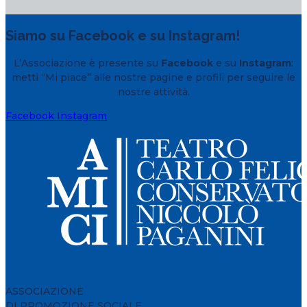
Siamo su Facebook e su Instagram!
L’Associazione è presente su
Facebook
e su
Instagram
:
metti “Mi piace” alle nostre pagine e profili per seguire le
nostre attività.
Facebook
Instagram
ASSOCIAZIONE
DI PROMOZIONE SOCIALE