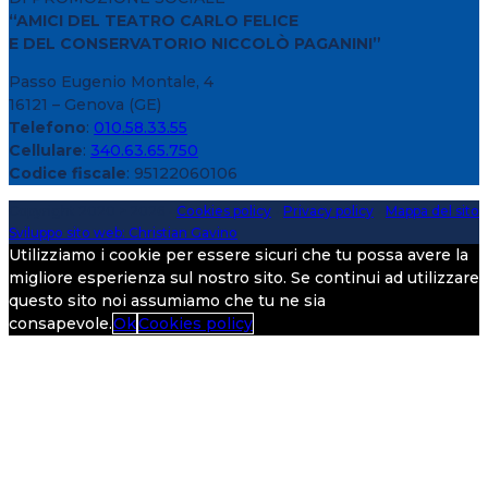
“AMICI DEL TEATRO CARLO FELICE
E DEL CONSERVATORIO NICCOLÒ PAGANINI”
Passo Eugenio Montale, 4
16121 – Genova (GE)
Telefono
:
010.58.33.55
Cellulare
:
340.63.65.750
Codice fiscale
: 95122060106
Copyright 2020 > 2026 -
Cookies policy
-
Privacy policy
-
Mappa del sito
Sviluppo sito web: Christian Gavino
Utilizziamo i cookie per essere sicuri che tu possa avere la
migliore esperienza sul nostro sito. Se continui ad utilizzare
questo sito noi assumiamo che tu ne sia
consapevole.
Ok
Cookies policy