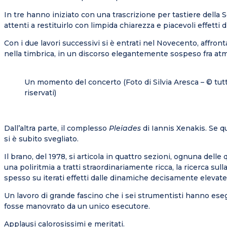
In tre hanno iniziato con una trascrizione per tastiere della
attenti a restituirlo con limpida chiarezza e piacevoli effetti d
Con i due lavori successivi si è entrati nel Novecento, affronta
nella timbrica, in un discorso elegantemente sospeso fra atmo
Un momento del concerto (Foto di Silvia Aresca – © tutti 
riservati)
Dall’altra parte, il complesso
Pleiades
di Iannis Xenakis. Se q
si è subito svegliato.
Il brano, del 1978, si articola in quattro sezioni, ognuna delle
una poliritmia a tratti straordinariamente ricca, la ricerca sul
spesso su iterati effetti dalle dinamiche decisamente elevate.
Un lavoro di grande fascino che i sei strumentisti hanno eseg
fosse manovrato da un unico esecutore.
Applausi calorosissimi e meritati.