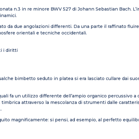
 Sonata n.3 in re minore BWV 527 di Johann Sebastian Bach. L’in
inamici.
to da due angolazioni differenti. Da una parte il raffinato fluir
sfere orientali e tecniche occidentali.
i diritti
ualche bimbetto seduto in platea si era lasciato cullare dai s
 quali fa un utilizzo differente dell’ampio organico percussivo a
la timbrica attraverso la mescolanza di strumenti dalle caratteris
.
uito magnificamente: si pensi, ad esempio, al perfetto equilib