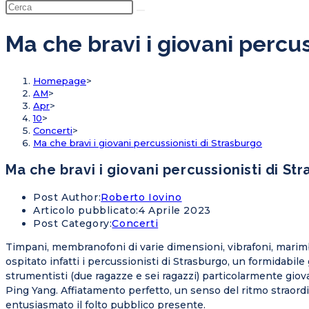
Ma che bravi i giovani percus
Homepage
>
AM
>
Apr
>
10
>
Concerti
>
Ma che bravi i giovani percussionisti di Strasburgo
Ma che bravi i giovani percussionisti di St
Post Author:
Roberto Iovino
Articolo pubblicato:
4 Aprile 2023
Post Category:
Concerti
Timpani, membranofoni di varie dimensioni, vibrafoni, marimbe,
ospitato infatti i percussionisti di Strasburgo, un formidabi
strumentisti (due ragazze e sei ragazzi) particolarmente gi
Ping Yang. Affiatamento perfetto, un senso del ritmo straordi
entusiasmato il folto pubblico presente.