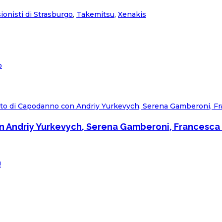
ionisti di Strasburgo
,
Takemitsu
,
Xenakis
o
on Andriy Yurkevych, Serena Gamberoni, Francesca 